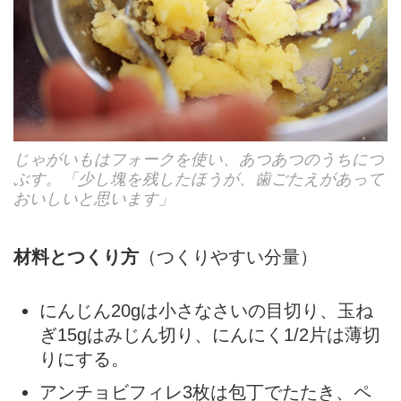
じゃがいもはフォークを使い、あつあつのうちにつ
ぶす。「少し塊を残したほうが、歯ごたえがあって
おいしいと思います」
材料とつくり方
（つくりやすい分量）
にんじん20gは小さなさいの目切り、玉ね
ぎ15gはみじん切り、にんにく1/2片は薄切
りにする。
アンチョビフィレ3枚は包丁でたたき、ペ