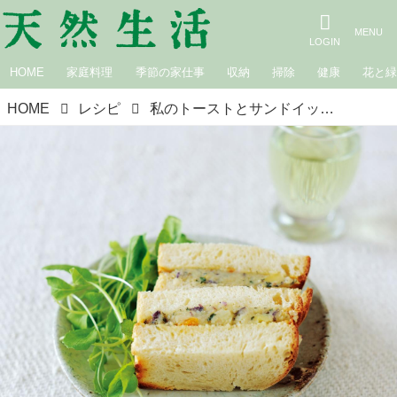
HOME
家庭料理
季節の家仕事
収納
掃除
健康
花と
HOME
レシピ
私のトーストとサンドイッチ 潮屋健太郎さん・涼子さんの「新じゃがとアンチョビのサンドイッチ」