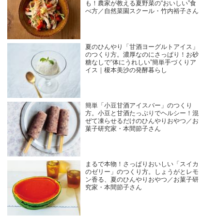
も！農家が教える夏野菜の“おいしい”食
べ方／自然菜園スクール・竹内裕子さん
夏のひんやり「甘酒ヨーグルトアイス」
のつくり方。濃厚なのにさっぱり！お砂
糖なしで“体にうれしい”簡単手づくりア
イス｜榎本美沙の発酵暮らし
簡単「小豆甘酒アイスバー」のつくり
方。小豆と甘酒たっぷりでヘルシー！混
ぜて凍らせるだけのひんやりおやつ／お
菓子研究家・本間節子さん
まるで本物！さっぱりおいしい「スイカ
のゼリー」のつくり方。しょうがとレモ
ン香る、夏のひんやりおやつ／お菓子研
究家・本間節子さん