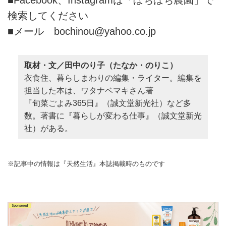
■Facebook、Instagramは「ぼちぼち農園」で
検索してください
■メール bochinou@
yahoo.co.jp
取材・文／田中のり子（たなか・のりこ）
衣食住、暮らしまわりの編集・ライター。編集を
担当した本は、ワタナベマキさん著
『旬菜ごよみ365日』（誠文堂新光社）など多
数。著書に『暮らしが変わる仕事』（誠文堂新光
社）がある。
※記事中の情報は『天然生活』本誌掲載時のものです