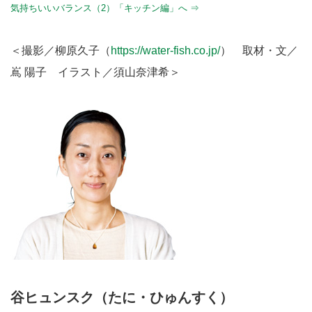
気持ちいいバランス（2）「キッチン編」へ ⇒
＜撮影／柳原久子（
https://water-fish.co.jp/
） 取材・文／
嶌 陽子 イラスト／須山奈津希＞
谷ヒュンスク（たに・ひゅんすく）