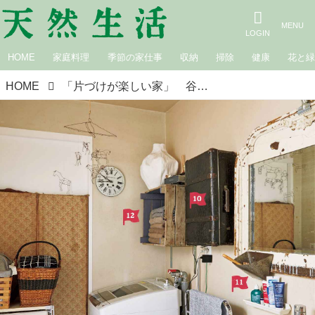
HOME
家庭料理
季節の家仕事
収納
掃除
健康
花と
HOME
「片づけが楽しい家」 谷ヒュンスクさん、「しまう」と「見せる」の気持ちいいバランス（3）「水まわり編」