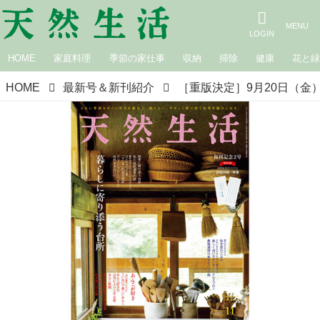
HOME
家庭料理
季節の家仕事
収納
掃除
健康
花と
HOME
最新号＆新刊紹介