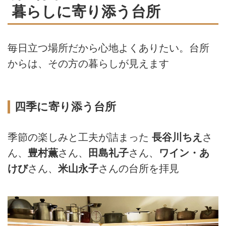
暮らしに寄り添う台所
毎日立つ場所だから心地よくありたい。台所
からは、その方の暮らしが見えます
四季に寄り添う台所
季節の楽しみと工夫が詰まった
長谷川ちえ
さ
ん、
豊村薫
さん、
田島礼子
さん、
ワイン・あ
けび
さん、
米山永子
さんの台所を拝見