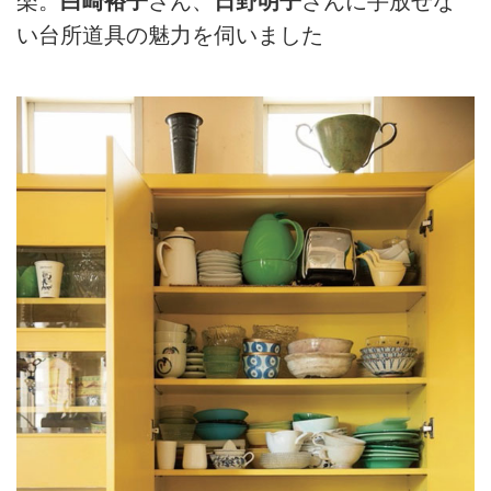
楽。
白崎裕子
さん、
日野明子
さんに手放せな
い台所道具の魅力を伺いました