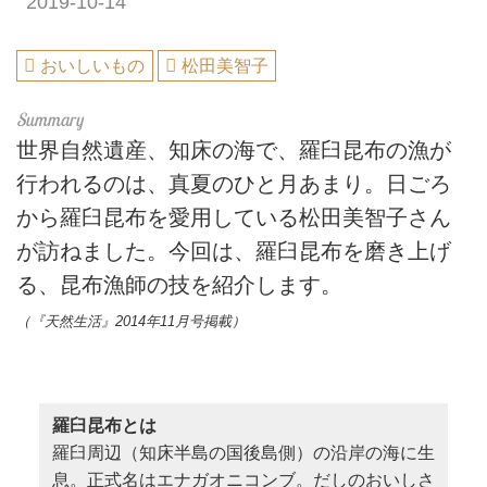
2019-10-14
おいしいもの
松田美智子
世界自然遺産、知床の海で、羅臼昆布の漁が
行われるのは、真夏のひと月あまり。日ごろ
から羅臼昆布を愛用している松田美智子さん
が訪ねました。今回は、羅臼昆布を磨き上げ
る、昆布漁師の技を紹介します。
（『天然生活』2014年11月号掲載）
羅臼昆布とは
羅臼周辺（知床半島の国後島側）の沿岸の海に生
息。正式名はエナガオニコンブ。だしのおいしさ