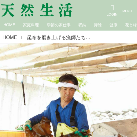
HOME
家庭料理
季節の家仕事
収納
掃除
健康
花と
HOME
昆布を磨き上げる漁師たち｜知床の海で採れる、羅臼昆布の魅力（2）