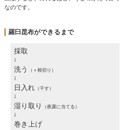
なのです。
羅臼昆布ができるまで
採取
⇩
洗う
（＋根切り）
⇩
日入れ
（干す）
⇩
湿り取り
（夜露に当てる）
⇩
巻き上げ