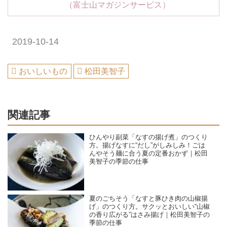
（富士山マガジンサービス）
2019-10-14
おいしいもの
松田美智子
関連記事
ひんやり副菜「なすの揚げ煮」のつくり
方。揚げなすに“だし”がしみしみ！ごは
んやそう麺に合う夏の定番おかず｜松田
美智子の季節の仕事
夏のごちそう「なすと豚ひき肉の山椒揚
げ」のつくり方。サクッとおいしい“山椒
の香り広がる”はさみ揚げ｜松田美智子の
季節の仕事