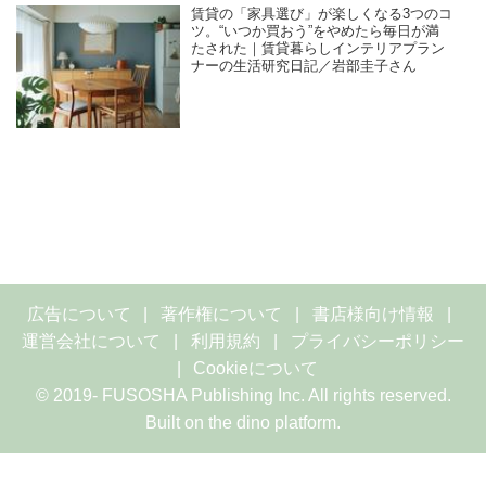
賃貸の「家具選び」が楽しくなる3つのコ
ツ。“いつか買おう”をやめたら毎日が満
たされた｜賃貸暮らしインテリアプラン
ナーの生活研究日記／岩部圭子さん
広告について
著作権について
書店様向け情報
運営会社について
利用規約
プライバシーポリシー
Cookieについて
© 2019- FUSOSHA Publishing Inc. All rights reserved.
Built on
the dino platform
.