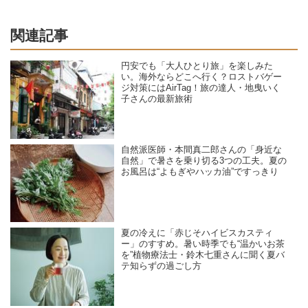
関連記事
円安でも「大人ひとり旅」を楽しみた
い。海外ならどこへ行く？ロストバゲー
ジ対策にはAirTag！旅の達人・地曳いく
子さんの最新旅術
自然派医師・本間真二郎さんの「身近な
自然」で暑さを乗り切る3つの工夫。夏の
お風呂は“よもぎやハッカ油”ですっきり
夏の冷えに「赤じそハイビスカスティ
ー」のすすめ。暑い時季でも“温かいお茶
を”植物療法士・鈴木七重さんに聞く夏バ
テ知らずの過ごし方