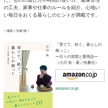
た、ものの選び方や時間の使い方、健康管理
の工夫、家事や仕事のルールを紹介。心地い
い毎日をおくる暮らしのヒントが満載です。
＜撮影／矢郷 桃＞
『育てて、紡ぐ。暮らしの
根っこ』
ー日々の習慣と愛用品ー
（小川 糸・著／扶桑社）
amazon.co.jp