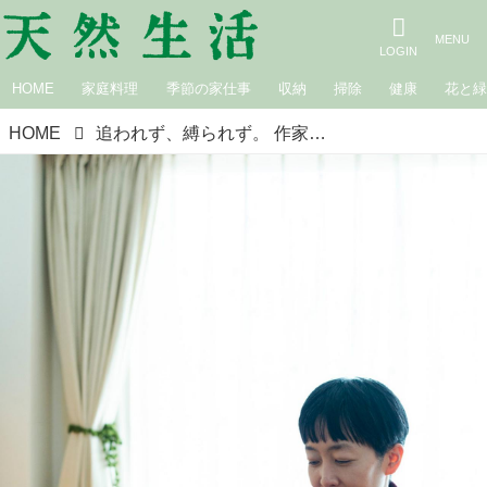
HOME
家庭料理
季節の家仕事
収納
掃除
健康
花と
HOME
追われず、縛られず。 作家・小川糸さん、軽やかに暮らす5つのルール