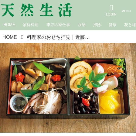
HOME
家庭料理
季節の家仕事
収納
掃除
健康
花と
HOME
料理家のおせち拝見｜近藤幸子さん