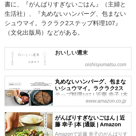
書に、『がんばりすぎないごはん』（主婦と
生活社）、『丸めないハンバーグ、包まない
シュウマイ。ラクラク2ステップ料理107』
（文化出版局）などがある。
おいしい週末
東京清澄白河で開催している、料
oishisyumatsu.com
理家近藤幸子主宰の料理教室「お
いしい週末」のページです。
丸めないハンバーグ、包まな
いシュウマイ。ラクラク2ス
テップ料理107 | 近藤 幸子 |本
www.amazon.co.jp
| 通販 | Amazon
Amazonで近藤 幸子の丸めないハ
がんばりすぎないごはん | 近
ンバーグ、包まないシュウマイ。
藤 幸子 |本 |通販 | Amazon
ラクラク2ステップ料理107。ア
マゾンならポイント還元本が多
Amazonで近藤 幸子のがんばりす