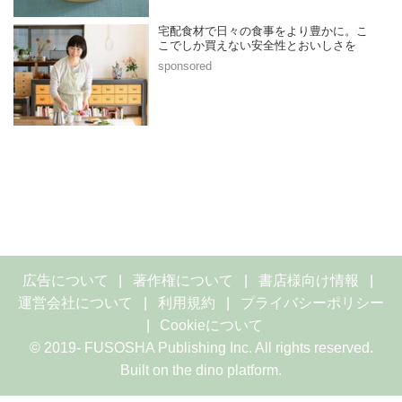
宅配食材で日々の食事をより豊かに。こ
こでしか買えない安全性とおいしさを
広告について
著作権について
書店様向け情報
運営会社について
利用規約
プライバシーポリシー
Cookieについて
© 2019- FUSOSHA Publishing Inc. All rights reserved.
Built on
the dino platform
.