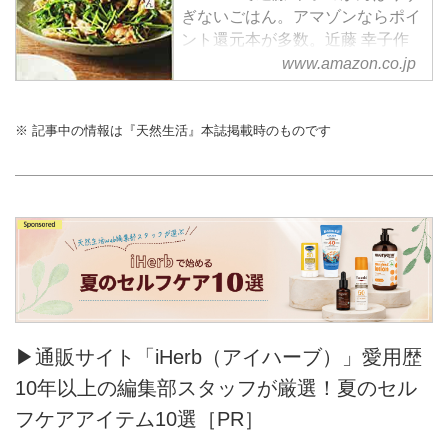
数。近藤 幸子作品ほか、お急ぎ
ぎないごはん。アマゾンならポイ
便対象商品は当日お届けも可能。
ント還元本が多数。近藤 幸子作
また丸めないハンバーグ、包まな
品ほか、お急ぎ便対象商品は当日
www.amazon.co.jp
いシュウマイ。ラクラク2ステッ
お届けも可能。またがんばりすぎ
プ料理107もアマゾン配送商品な
ないごはんもアマゾン配送商品な
ら通常配送無料。
※ 記事中の情報は『天然生活』本誌掲載時のものです
ら通常配送無料。
▶通販サイト「iHerb（アイハーブ）」愛用歴
10年以上の編集部スタッフが厳選！夏のセル
フケアアイテム10選［PR］