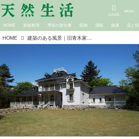
HOME
家庭料理
季節の家仕事
収納
掃除
健康
花と
HOME
建築のある風景｜旧青木家那須別邸