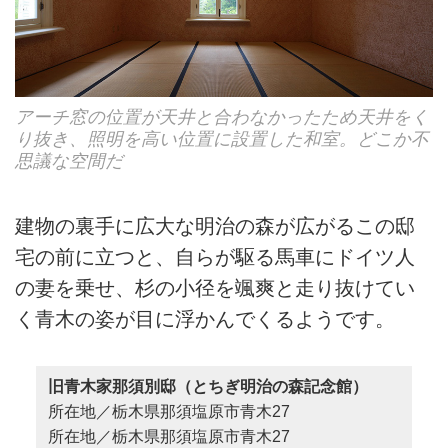
アーチ窓の位置が天井と合わなかったため天井をく
り抜き、照明を高い位置に設置した和室。どこか不
思議な空間だ
建物の裏手に広大な明治の森が広がるこの邸
宅の前に立つと、自らが駆る馬車にドイツ人
の妻を乗せ、杉の小径を颯爽と走り抜けてい
く青木の姿が目に浮かんでくるようです。
旧青木家那須別邸（とちぎ明治の森記念館）
所在地／栃木県那須塩原市青木27
所在地／栃木県那須塩原市青木27