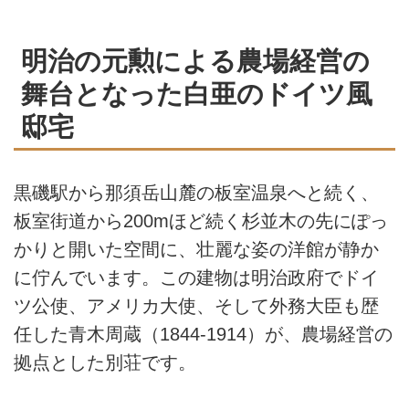
明治の元勲による農場経営の
舞台となった白亜のドイツ風
邸宅
黒磯駅から那須岳山麓の板室温泉へと続く、
板室街道から200mほど続く杉並木の先にぽっ
かりと開いた空間に、壮麗な姿の洋館が静か
に佇んでいます。この建物は明治政府でドイ
ツ公使、アメリカ大使、そして外務大臣も歴
任した青木周蔵（1844-1914）が、農場経営の
拠点とした別荘です。