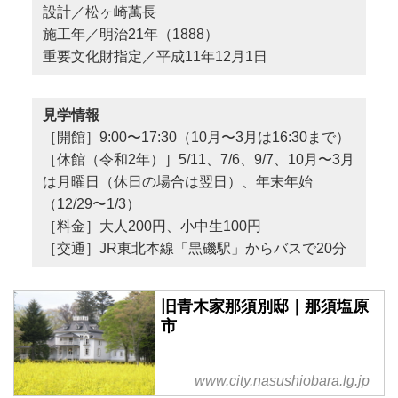
設計／松ヶ崎萬長
施工年／明治21年（1888）
重要文化財指定／平成11年12月1日
見学情報
［開館］9:00〜17:30（10月〜3月は16:30まで）
［休館（令和2年）］5/11、7/6、9/7、10月〜3月
は月曜日（休日の場合は翌日）、年末年始
（12/29〜1/3）
［料金］大人200円、小中生100円
［交通］JR東北本線「黒磯駅」からバスで20分
旧青木家那須別邸｜那須塩原
市
www.city.nasushiobara.lg.jp