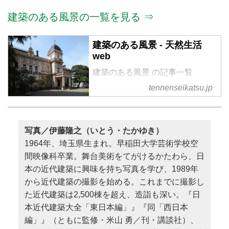
建築のある風景の一覧を見る ⇒
建築のある風景 - 天然生活
web
建築のある風景 の記事一覧
tennenseikatsu.jp
写真／伊藤隆之（いとう・たかゆき）
1964年、埼玉県生まれ。早稲田大学芸術学校空
間映像科卒業。舞台美術をてがけるかたわら、日
本の近代建築に興味を持ち写真を学び、1989年
から近代建築の撮影を始める。これまでに撮影し
た近代建築は2,500棟を超え、造詣も深い。『日
本近代建築大全「東日本編」』『同「西日本
編」』（ともに監修・米山 勇／刊・講談社）、