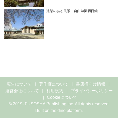
建築のある風景｜自由学園明日館
広告について
著作権について
書店様向け情報
運営会社について
利用規約
プライバシーポリシー
Cookieについて
© 2019- FUSOSHA Publishing Inc. All rights reserved.
Built on
the dino platform
.