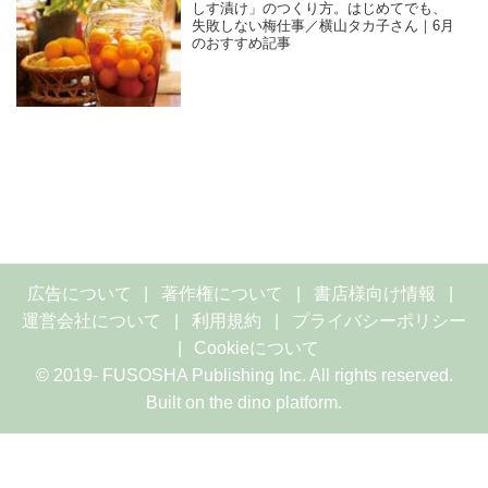
しす漬け」のつくり方。はじめてでも、
失敗しない梅仕事／横山タカ子さん｜6月
のおすすめ記事
広告について
著作権について
書店様向け情報
運営会社について
利用規約
プライバシーポリシー
Cookieについて
© 2019- FUSOSHA Publishing Inc. All rights reserved.
Built on
the dino platform
.