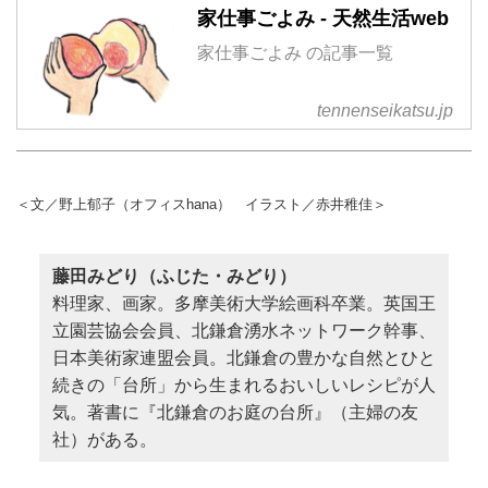
家仕事ごよみ - 天然生活web
家仕事ごよみ の記事一覧
tennenseikatsu.jp
＜文／野上郁子（オフィスhana） イラスト／赤井稚佳＞
藤田みどり（ふじた・みどり）
料理家、画家。多摩美術大学絵画科卒業。英国王
立園芸協会会員、北鎌倉湧水ネットワーク幹事、
日本美術家連盟会員。北鎌倉の豊かな自然とひと
続きの「台所」から生まれるおいしいレシピが人
気。著書に『北鎌倉のお庭の台所』（主婦の友
社）がある。