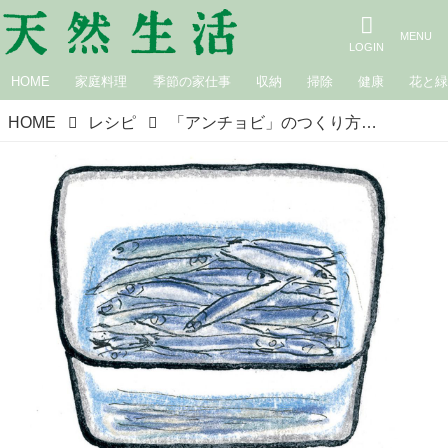
HOME
家庭料理
季節の家仕事
収納
掃除
健康
花と
HOME
レシピ
「アンチョビ」のつくり方｜家仕事ごよみ［通年］