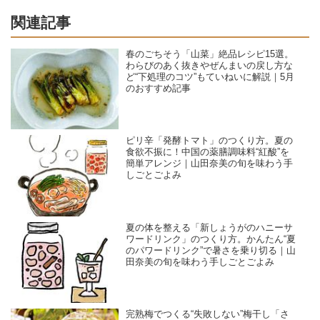
関連記事
春のごちそう「山菜」絶品レシピ15選。
わらびのあく抜きやぜんまいの戻し方な
ど“下処理のコツ”もていねいに解説｜5月
のおすすめ記事
ピリ辛「発酵トマト」のつくり方。夏の
食欲不振に！中国の薬膳調味料“紅酸”を
簡単アレンジ｜山田奈美の旬を味わう手
しごとごよみ
夏の体を整える「新しょうがのハニーサ
ワードリンク」のつくり方。かんたん“夏
のパワードリンク”で暑さを乗り切る｜山
田奈美の旬を味わう手しごとごよみ
完熟梅でつくる“失敗しない”梅干し「さ