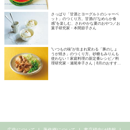
さっぱり「甘酒とヨーグルトのシャーベ
ット」のつくり方。甘酒の“なめらか食
感”を楽しむ、さわやかな夏のおやつ／お
菓子研究家・本間節子さん
“いつもの味”が生まれ変わる「豚のしょ
うが焼き」のつくり方。砂糖もみりんも
使わない！家庭料理の新定番レシピ／料
理研究家・瀬尾幸子さん｜8月のおすすめ
記事
広告について
著作権について
書店様向け情報