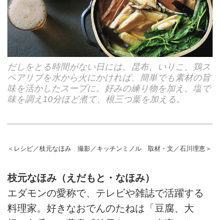
だしをとる時間がない日には、昆布、いりこ、鶏ス
ペアリブを水から火にかければ、簡単でも素材の旨
味を活かしたスープに。好みの練り物を加え、塩で
味を調え10分ほど煮て、根三つ葉を加える。
＜レシピ／枝元なほみ 撮影／キッチンミノル 取材・文／石川理恵＞
枝元なほみ（えだもと・なほみ）
エダモンの愛称で、テレビや雑誌で活躍する
料理家。好きなおでんのたねは「豆腐、大