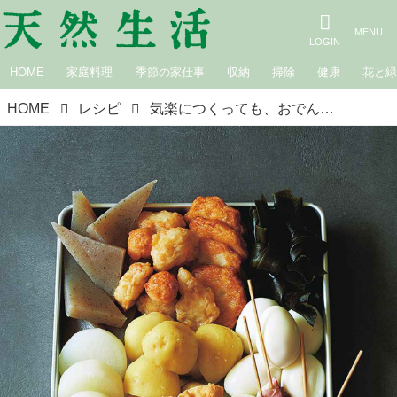
HOME
家庭料理
季節の家仕事
収納
掃除
健康
花と
HOME
レシピ
気楽につくっても、おでんはおいしい！／枝元なほみさん｜おうち「おでん」のたのしみ