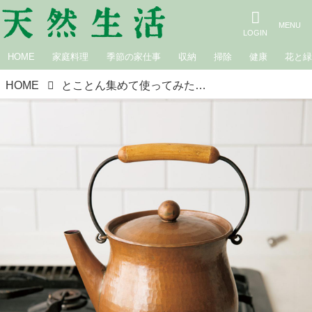
HOME
家庭料理
季節の家仕事
収納
掃除
健康
花と
HOME
とことん集めて使ってみた台所道具たち／ブランディングディレクター・福田春美さん