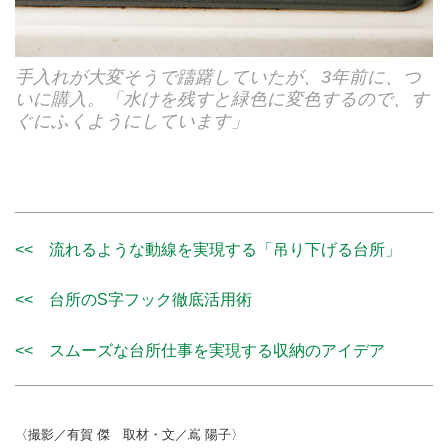
手入れが大変そうで躊躇していたが、3年前に、つ
いに購入。「水けを残すと緑色に変色するので、す
ぐにふくようにしています」
<< 流れるような動線を実現する「吊り下げる台所」
<< 台所のS字フック徹底活用術
<< スムーズな台所仕事を実現する収納のアイデア
〈撮影／有賀 傑 取材・文／嶌 陽子〉