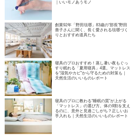
｜いいモノあうモノ
創業92年「野田琺瑯」83歳の“部長”野田
善子さんに聞く、長く愛される琺瑯づく
りとおすすめ道具たち
寝具のプロおすすめ！蒸し暑い夜もぐっ
すり眠れる「夏用寝具」4選。マットレス
を“湿気やカビ”から守るための対策も｜
天然生活のいいものレポート
寝具のプロに教わる“睡眠の質”が上がる
「マットレス」の選び方。体の9割を支え
るのに、意外と見過ごしがち？正しいお
手入れも｜天然生活のいいものレポート