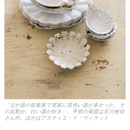
「父が器の収集家で実家に茶色い器が多かった。そ
の反動か、白い器が好き」。手前の菊皿は石川裕信
さん作。ほかはアスティエ・ド・ヴィラット