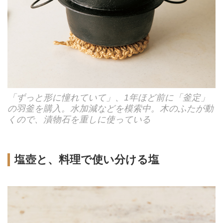
「ずっと形に憧れていて」、1年ほど前に「釜定」
の羽釜を購入。水加減などを模索中。木のふたが動
くので、漬物石を重しに使っている
塩壺と、料理で使い分ける塩