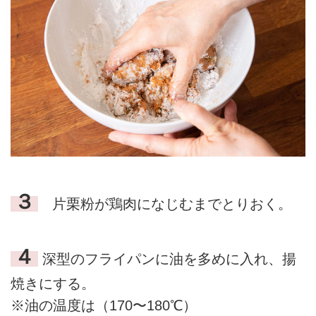
３
片栗粉が鶏肉になじむまでとりおく。
４
深型のフライパンに油を多めに入れ、揚
焼きにする。
※油の温度は（170〜180℃）