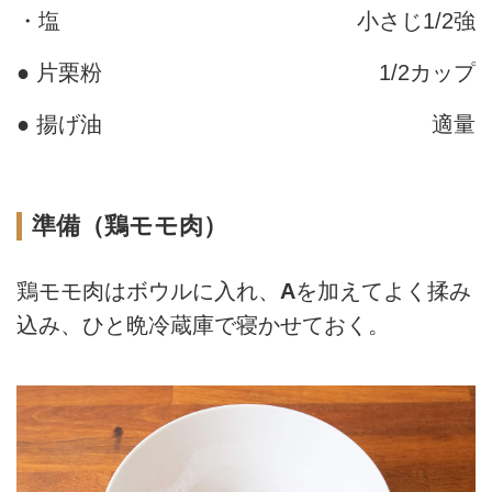
・塩
小さじ1/2強
● 片栗粉
1/2カップ
● 揚げ油
適量
準備（鶏モモ肉）
鶏モモ肉はボウルに入れ、
A
を加えてよく揉み
込み、ひと晩冷蔵庫で寝かせておく。