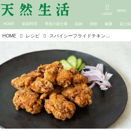
HOME
家庭料理
季節の家仕事
収納
掃除
健康
花と
HOME
レシピ
スパイシーフライドチキン｜マバニ・マサコの本格スパイス料理