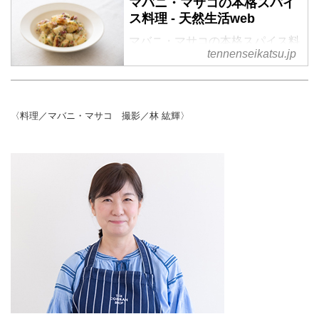
マバニ・マサコの本格スパイ
ス料理 - 天然生活web
マバニ・マサコの本格スパイス料
tennenseikatsu.jp
理 の記事一覧
〈料理／マバニ・マサコ 撮影／林 紘輝〉