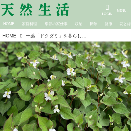
HOME
家庭料理
季節の家仕事
収納
掃除
健康
花と
HOME
十薬「ドクダミ」を暮らしに役立てる方法｜ハーブ農家のハーブ生活