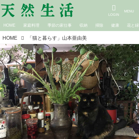
HOME
家庭料理
季節の家仕事
収納
掃除
健康
花と
HOME
「猫と暮らす」山本亜由美