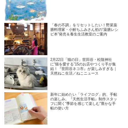
「春の不調」をリセットしたい！野菜薬
膳料理家・小鮒ちふみさん初の“薬膳レシ
ピ本”発売＆養生生活教室のご案内
2月22日「猫の日」世田谷・松陰神社
に“猫を愛する”15のお店やつくり手が集
結！『世田谷ネコ市』が楽しみすぎる｜
天然ねこ生活／ねこニュース
新年に始めたい「ライフログ」的、手帖
の楽しみ。『天然生活手帖』制作スタッ
フに聞く“季節を感じて楽しむ”豊かな手
帖の使い方