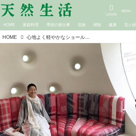
HOME
家庭料理
季節の家仕事
収納
掃除
健康
花と
HOME
心地よく軽やかなショールやウエア「tamaki niime」初の東京店オープン