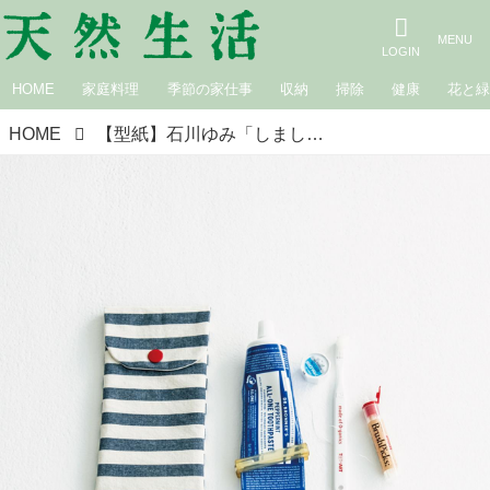
HOME
家庭料理
季節の家仕事
収納
掃除
健康
花と
HOME
【型紙】石川ゆみ「しましま・みずたま」item.23 「縦型ポーチ」実物大の型紙｜『天然生活』2020年6月号掲載分