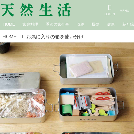
HOME
家庭料理
季節の家仕事
収納
掃除
健康
花と
HOME
お気に入りの箱を使い分けて、‟整然と見える”部屋づくり／solxsol 松山美紗さん｜「かご」と「箱」で目にも楽しい収納