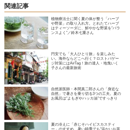
関連記事
植物療法士に聞く夏の体が整う「ハーブ
や野菜」の取り入れ方。とれたてハーブ
はティーソーダに、鮮やかな野菜を“バラ
ンスよく”／鈴木七重さん
円安でも「大人ひとり旅」を楽しみた
い。海外ならどこへ行く？ロストバゲー
ジ対策にはAirTag！旅の達人・地曳いく
子さんの最新旅術
自然派医師・本間真二郎さんの「身近な
自然」で暑さを乗り切る3つの工夫。夏の
お風呂は“よもぎやハッカ油”ですっきり
夏の冷えに「赤じそハイビスカスティ
ー」のすすめ。暑い時季でも“温かいお茶