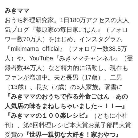
みきママ
おうち料理研究家。1日180万アクセスの大人
気ブログ『藤原家の毎日家ごはん』（フォロ
ワー数70万人）をはじめ、インスタグラム
『mikimama_official』（フォロワー数38.5万
人）や、YouTube『みきママチャンネル』（登
録者数44万人）など精力的に活動し、現在も
ファンが増加中。夫と長男（17歳）、二男
（13歳）、長女（7歳）の5人家族。著書に
『みきママのおうちで作る外食ごはん—あの
人気店の味をまねしちゃいました～！！—』
『みきママの１００楽レシピ』
（ともに小社
刊）、第6回料理レシピ本大賞お菓子部門大賞
受賞の
『世界一親切な大好き！家おやつ』