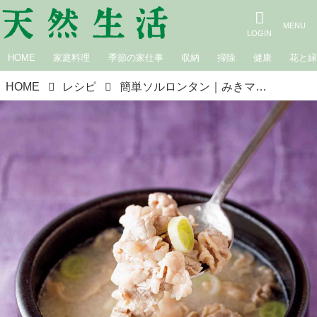
HOME
家庭料理
季節の家仕事
収納
掃除
健康
花と
HOME
レシピ
簡単ソルロンタン｜みきママレシピで全力応援 今日のごはんはコレだ！