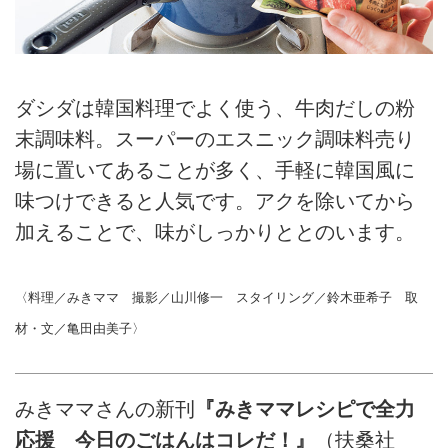
ダシダは韓国料理でよく使う、牛肉だしの粉
末調味料。スーパーのエスニック調味料売り
場に置いてあることが多く、手軽に韓国風に
味つけできると人気です。アクを除いてから
加えることで、味がしっかりととのいます。
〈料理／みきママ 撮影／山川修一 スタイリング／鈴木亜希子 取
材・文／亀田由美子〉
みきママさんの新刊
『みきママレシピで全力
応援 今日のごはんはコレだ！』
（扶桑社