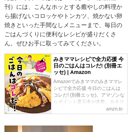
刊）には、こんなホッとする癒やしの料理か
ら揚げないコロッケやトンカツ、焼かない卵
焼きといった手間なしメニューまで、毎日の
ごはんづくりに便利なレシピが盛りだくさ
ん。ぜひお手に取ってみてください。
みきママレシピで全力応援 今
日のごはんはコレだ! (別冊エ
ッセ) | Amazon
Amazonでみきママのみきママレ
シピで全力応援 今日のごはんは
コレだ! (別冊エッセ)。アマゾンな
らポイント還元本が多数。みきマ
マ作品ほか、お急ぎ便対象商品は
amzn.to
当日お届けも可能。またみきママ
レシピで全力応援 今日のごはん
はコレだ! (別冊エッセ)もアマゾン