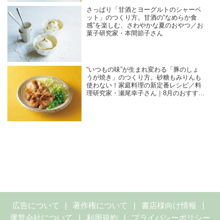
さっぱり「甘酒とヨーグルトのシャーベ
ット」のつくり方。甘酒の“なめらか食
感”を楽しむ、さわやかな夏のおやつ／お
菓子研究家・本間節子さん
“いつもの味”が生まれ変わる「豚のしょ
うが焼き」のつくり方。砂糖もみりんも
使わない！家庭料理の新定番レシピ／料
理研究家・瀬尾幸子さん｜8月のおすすめ
記事
広告について
著作権について
書店様向け情報
運営会社について
利用規約
プライバシーポリシー