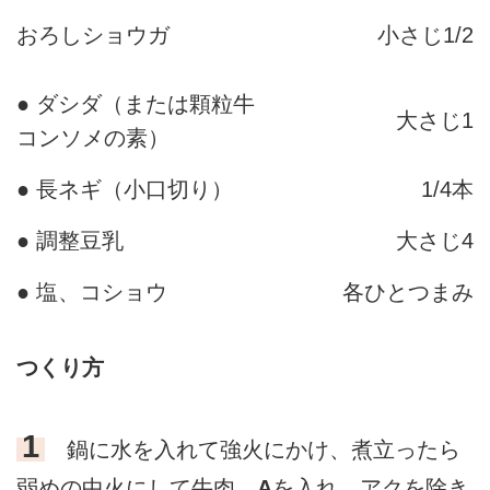
おろしショウガ
小さじ1/2
● ダシダ（または顆粒牛
大さじ1
コンソメの素）
● 長ネギ（小口切り）
1/4本
● 調整豆乳
大さじ4
● 塩、コショウ
各ひとつまみ
つくり方
1
鍋に水を入れて強火にかけ、煮立ったら
弱めの中火にして牛肉、
A
を入れ、アクを除き