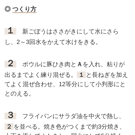
◎
つくり方
１
新ごぼうはささがきにして水にさら
し、2～3回水をかえて水けをきる。
２
ボウルに豚ひき肉と
Ａ
を入れ、粘りが
出るまでよく練り混ぜる。
１
と長ねぎを加え
てよく混ぜ合わせ、12等分にして小判形にと
とのえる。
３
フライパンにサラダ油を中火で熱し、
２
を並べる。焼き色がつくまで約3分焼き、