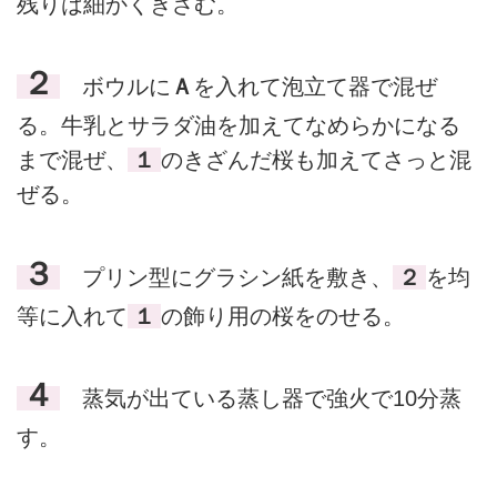
残りは細かくきざむ。
２
ボウルに
Ａ
を入れて泡立て器で混ぜ
る。牛乳とサラダ油を加えてなめらかになる
まで混ぜ、
１
のきざんだ桜も加えてさっと混
ぜる。
３
プリン型にグラシン紙を敷き、
２
を均
等に入れて
１
の飾り用の桜をのせる。
４
蒸気が出ている蒸し器で強火で10分蒸
す。