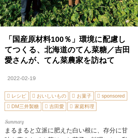
「国産原材料100％」環境に配慮し
てつくる、北海道のてん菜糖／吉田
愛さんが、てん菜農家を訪ねて
2022-02-19
レシピ
おいしいもの
お菓子
sponsored
DM三井製糖
吉田愛
家庭料理
まるまると立派に肥えた白い根に、存分に甘