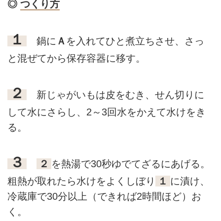
◎
つくり方
１
鍋に
Ａ
を入れてひと煮立ちさせ、さっ
と混ぜてから保存容器に移す。
２
新じゃがいもは皮をむき、せん切りに
して水にさらし、2～3回水をかえて水けをき
る。
３
２
を熱湯で30秒ゆでてざるにあげる。
粗熱が取れたら水けをよくしぼり
１
に漬け、
冷蔵庫で30分以上（できれば2時間ほど）お
く。