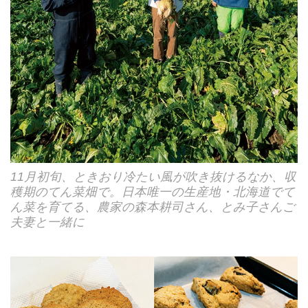
11月初旬、ときおり冷たい風が吹き抜けるなか、収
穫期のてん菜畑で。日本唯一の生産地・北海道でて
ん菜を育てる、農家の森本耕司さん、とみ子さんご
夫妻と一緒に