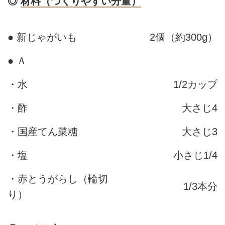
◎
材料（つくりやすい分量）
● 新じゃがいも
2個（約300g）
● Ａ
・水
1/2カップ
・酢
大さじ4
・国産てん菜糖
大さじ3
・塩
小さじ1/4
・赤とうがらし（輪切
1/3本分
り）