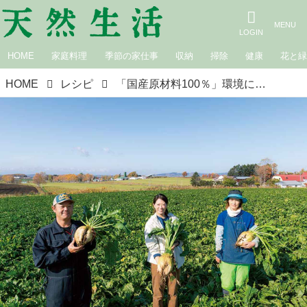
HOME
家庭料理
季節の家仕事
収納
掃除
健康
花と
HOME
レシピ
「国産原材料100％」環境に配慮してつくる、北海道のてん菜糖／吉田 愛さんが、てん菜農家を訪ねて