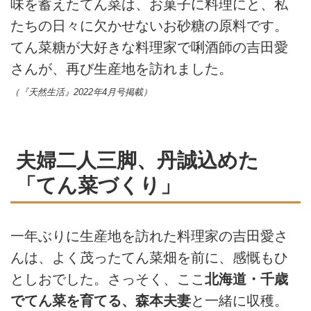
味を蓄えたてん菜は、お菓子に料理にと、私
たちの日々に欠かせないお砂糖の原料です。
てん菜糖が大好きな料理家で唎酒師の吉田愛
さんが、再び生産地を訪れました。
（『天然生活』2022年4月号掲載）
夫婦二人三脚、丹誠込めた
「てん菜づくり」
一年ぶりに生産地を訪れた料理家の吉田愛さ
んは、よく茂ったてん菜畑を前に、感慨もひ
としおでした。さっそく、ここ
北海道・千歳
でてん菜を育てる、森本夫妻
と一緒に収穫。