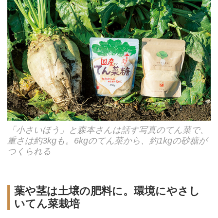
「小さいほう」と森本さんは話す写真のてん菜で、
重さは約3kgも。6kgのてん菜から、約1kgの砂糖が
つくられる
葉や茎は土壌の肥料に。環境にやさし
いてん菜栽培