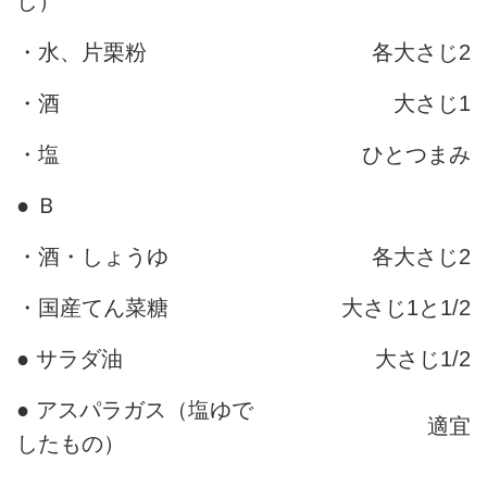
し）
・水、片栗粉
各大さじ2
・酒
大さじ1
・塩
ひとつまみ
● Ｂ
・酒・しょうゆ
各大さじ2
・国産てん菜糖
大さじ1と1/2
● サラダ油
大さじ1/2
● アスパラガス（塩ゆで
適宜
したもの）