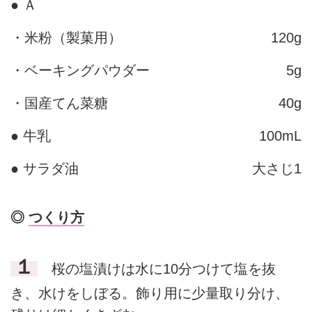
● Ａ
・米粉（製菓用）
120g
・ベーキングパウダー
5g
・国産てん菜糖
40g
● 牛乳
100mL
● サラダ油
大さじ1
◎
つくり方
１
桜の塩漬けは水に10分つけて塩を抜
き、水けをしぼる。飾り用に少量取り分け、