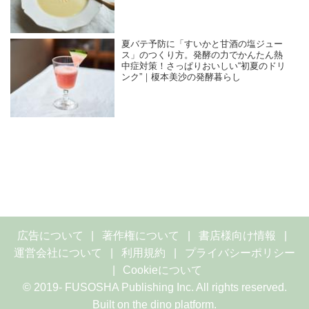
夏バテ予防に「すいかと甘酒の塩ジュー
ス」のつくり方。発酵の力でかんたん熱
中症対策！さっぱりおいしい“初夏のドリ
ンク”｜榎本美沙の発酵暮らし
広告について
著作権について
書店様向け情報
運営会社について
利用規約
プライバシーポリシー
Cookieについて
© 2019- FUSOSHA Publishing Inc. All rights reserved.
Built on
the dino platform
.