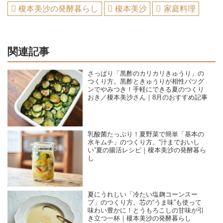
榎本美沙の発酵暮らし
榎本美沙
家庭料理
関連記事
さっぱり「黒酢のカリカリきゅうり」の
つくり方。黒酢ときゅうりが相性バツグ
ンでやみつき！手軽にできる夏のつくり
おき／榎本美沙さん｜8月のおすすめ記事
乳酸菌たっぷり！夏野菜で簡単「基本の
水キムチ」のつくり方。“汁までおいし
い”夏の腸活レシピ｜榎本美沙の発酵暮ら
し
夏にうれしい「冷たい塩麹コーンスー
プ」のつくり方。芯の“うま味”も使って
味わい豊かに！とうもろこしの甘味が引
き立つ一杯｜榎本美沙の発酵暮らし