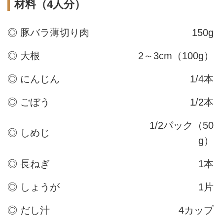
材料（4人分）
◎ 豚バラ薄切り肉
150g
◎ 大根
2～3cm（100g）
◎ にんじん
1/4本
◎ ごぼう
1/2本
1/2パック（50
◎ しめじ
g）
◎ 長ねぎ
1本
◎ しょうが
1片
◎ だし汁
4カップ