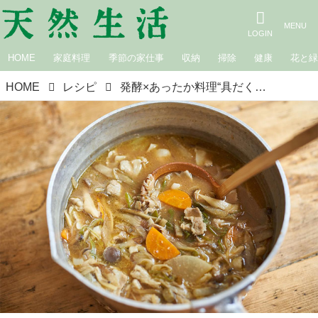
HOME
家庭料理
季節の家仕事
収納
掃除
健康
花と
HOME
レシピ
発酵×あったか料理“具だくさん豚汁”｜榎本美沙の発酵暮らし