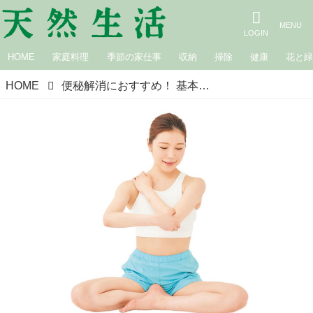
HOME
家庭料理
季節の家仕事
収納
掃除
健康
花と
HOME
便秘解消におすすめ！ 基本のやせツボ「曲池」 ｜魔法のツボ／整体師・吉田佳代