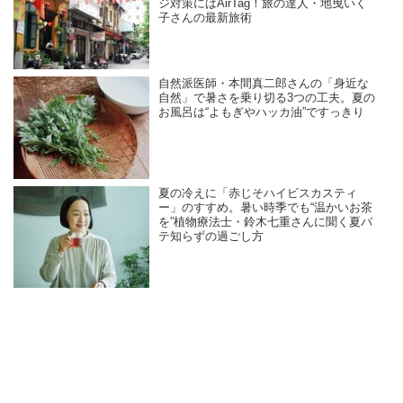
ジ対策にはAirTag！旅の達人・地曳いく
子さんの最新旅術
自然派医師・本間真二郎さんの「身近な
自然」で暑さを乗り切る3つの工夫。夏の
お風呂は“よもぎやハッカ油”ですっきり
夏の冷えに「赤じそハイビスカスティ
ー」のすすめ。暑い時季でも“温かいお茶
を”植物療法士・鈴木七重さんに聞く夏バ
テ知らずの過ごし方