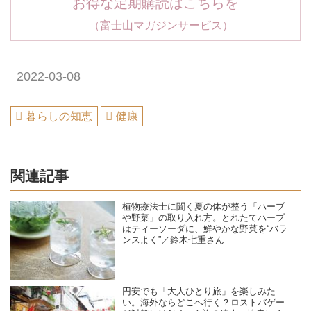
お得な定期購読はこちらを
（富士山マガジンサービス）
2022-03-08
暮らしの知恵
健康
関連記事
植物療法士に聞く夏の体が整う「ハーブ
や野菜」の取り入れ方。とれたてハーブ
はティーソーダに、鮮やかな野菜を“バラ
ンスよく”／鈴木七重さん
円安でも「大人ひとり旅」を楽しみた
い。海外ならどこへ行く？ロストバゲー