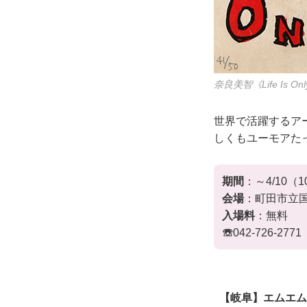
奈良美智《Life Is 
世界で活躍するア
しくもユーモアた
期間
：～4/10（1
会場
：町田市立国
入場料
：無料
☏
042-726-2771
【岐阜】エムエム