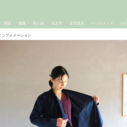
掃除
健康
花と緑
生き方
生活道具
ハンドメイド
お
インフォメーション