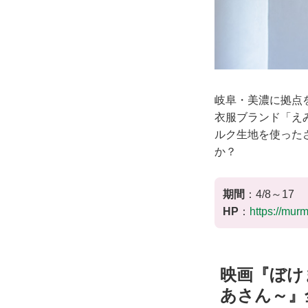
岐阜・美濃に拠点
衣服ブランド「え
ルク生地を使った
か？
期間
：4/8～17
HP
：
https://mur
映画『ぼけ
あさん～』