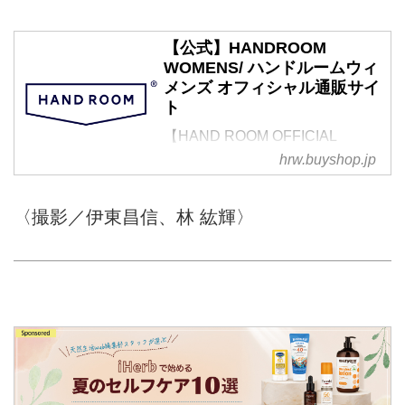
【公式】HANDROOM
WOMENS/ ハンドルームウィ
メンズ オフィシャル通販サイ
ト
【HAND ROOM OFFICIAL
ONLINE STORE】Craftman's
hrw.buyshop.jp
handmade for exclusive daily
wear.日々を共に過ごすアイテム
〈撮影／伊東昌信、林 紘輝〉
にこそ、妥協なきクオリティーを
追求したい。普段着こそ、贅沢に
しつらえた上質なものをながく楽
しんでもらいたい。そんな思いを
込めて私たちは、洗練されたモダ
ンで着心地の良いパターンメイキ
ングを駆使し長年に渡って服作り
を共におこなってきた日本各地の
優れた職人とその巧手を集結さ