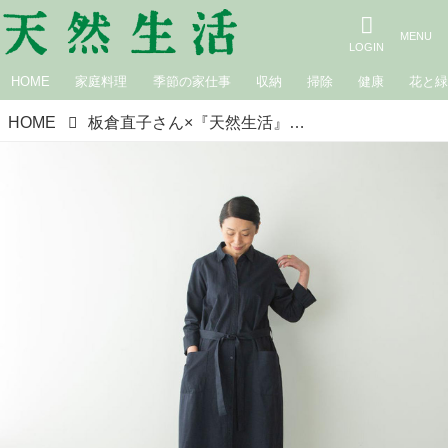
HOME
家庭料理
季節の家仕事
収納
掃除
健康
花と
HOME
板倉直子さん×『天然生活』 春夏のおしゃれに。コートにもなる「HAND ROOM WOMEN'S」テントラインワンピース