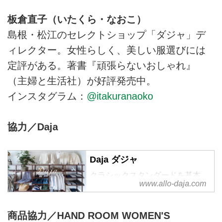
板倉直子（いたくら・なおこ）
島根・松江のセレクトショップ「ダジャ」デ
ィレクター。女性らしく、美しい服選びには
定評がある。著書『頑張らないおしゃれ』
（主婦と生活社）が好評発売中。
インスタグラム：
@itakuranaoko
協力／Daja
Daja ダジャ
クラシックスタンダードを基本
www.allo-daja.com
に、自分らしいスタイリッシュな
着こなしを。
商品協力／HAND ROOM WOMEN'S