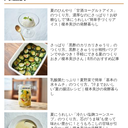
夏のひんやり「甘酒ヨーグルトアイス」
のつくり方。濃厚なのにさっぱり！お砂
糖なしで“体にうれしい”簡単手づくりア
イス｜榎本美沙の発酵暮らし
さっぱり「黒酢のカリカリきゅうり」の
つくり方。黒酢ときゅうりが相性バツグ
ンでやみつき！手軽にできる夏のつくり
おき／榎本美沙さん｜8月のおすすめ記事
乳酸菌たっぷり！夏野菜で簡単「基本の
水キムチ」のつくり方。“汁までおいし
い”夏の腸活レシピ｜榎本美沙の発酵暮ら
し
夏にうれしい「冷たい塩麹コーンスー
プ」のつくり方。芯の“うま味”も使って
味わい豊かに！とうもろこしの甘味が引