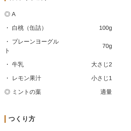
◎ A
・ 白桃（缶詰）
100g
・ プレーンヨーグル
70g
ト
・ 牛乳
大さじ2
・ レモン果汁
小さじ1
◎ ミントの葉
適量
つくり方