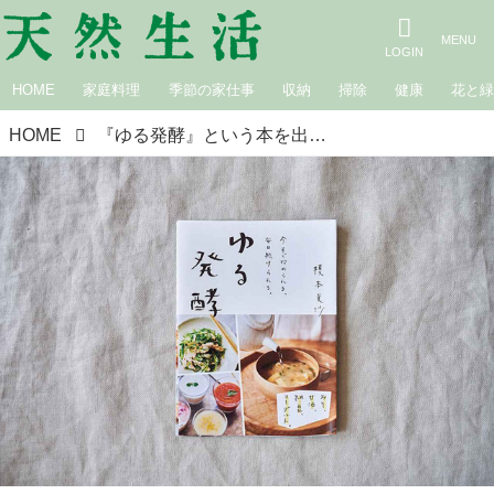
HOME
家庭料理
季節の家仕事
収納
掃除
健康
花と
HOME
『ゆる発酵』という本を出しました！｜榎本美沙の発酵暮らし