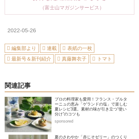
（富士山マガジンサービス）
2022-05-26
編集部より
連載
表紙の一枚
最新号＆新刊紹介
真藤舞衣子
トマト
関連記事
プロの料理家も愛用！フランス・ブルタ
ーニュの恵み「ゲランドの塩」で楽しむ
夏レシピ3選。素材の味が引き立つ“使い
分け”のコツも
夏のさわやか「赤じそゼリー」のつくり