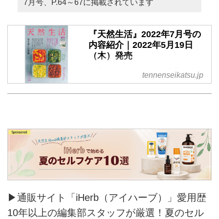
7月号、P.64～67に掲載されています
『天然生活』2022年7月号の
内容紹介｜2022年5月19日
（木）発売
『天然生活』2022年7月号が出来
tennenseikatsu.jp
ました。5月19日（木）発売 で
す。今号は、別冊付録に、
Lifestyle Magazine「ＭＡＳＡＫ
Ｉ」vol.0 が付いています。特別
定価850円（税込）※地域により
発売日が異なります
▶通販サイト「iHerb（アイハーブ）」愛用歴
10年以上の編集部スタッフが厳選！夏のセル