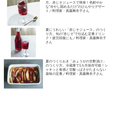
方。赤じそジュースで簡単！色鮮やか
な“冷やし固めるだけ”のひんやりデザー
ト／料理家・真藤舞衣子さん
夏にうれしい「赤じそジュース」のつく
り方。旬の“赤じそ”で仕込む定番ドリン
ク！疲労回復にも／料理家・真藤舞衣子
さん
夏のつくりおき「みょうがの甘酢漬け」
のつくり方。冷蔵庫で1カ月保存可能！シ
ャキッと食感と甘酸っぱさがたまらない
薬味の定番／料理家・真藤舞衣子さん