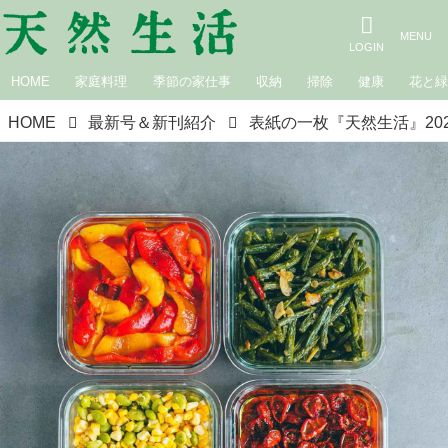
HOME
家庭料理
季節の家仕事
収納
掃除
健康
花と
HOME
最新号＆新刊紹介