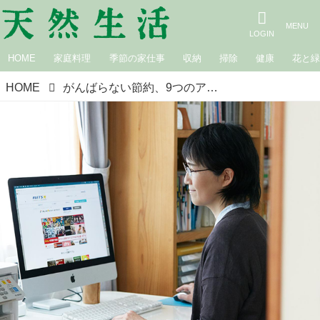
HOME
家庭料理
季節の家仕事
収納
掃除
健康
花と
HOME
がんばらない節約、9つのアイデア。私の節約とまわし方／青木美詠子さん（文筆家・コピーライター）