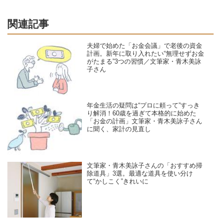
関連記事
夫婦で始めた「お金会議」で老後の資金
計画。新年に取り入れたい“無理せずお金
がたまる”3つの習慣／文筆家・青木美詠
子さん
年金生活の疑問は“プロに頼って”すっき
り解消！60歳を過ぎて本格的に始めた
「お金の計画」文筆家・青木美詠子さん
に聞く、家計の見直し
文筆家・青木美詠子さんの「おすすめ掃
除道具」3選。最適な道具を使い分け
て“かしこく”きれいに