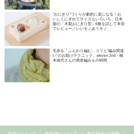
“おにぎり”づくりが劇的に楽になる！お
いしくにぎれてサイズもいろいろ、日本
製の「木製おにぎり型」6種を試して本音
でレビュー／いいモノあうモノ
毛糸を「ふんわり編む」コツと“編み間違
い”のお助けテクニック。eleven 2nd・橋
本靖代さんの簡単編みもの時間
広告について
著作権について
書店様向け情報