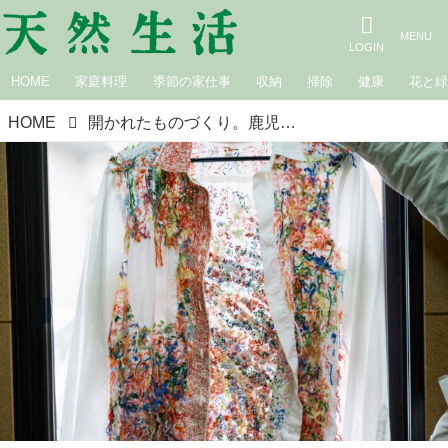
HOME
家庭料理
季節の家仕事
収納
掃除
健康
花と
HOME
開かれたものづくり。鹿児島のしょうぶ学園を訪ねて｜工房編