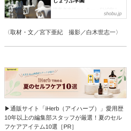
しょうぶ学園
障害者支援センター＜SHOBU
shobu.jp
STYLE＞は、障がいを持つ人た
ちが地域社会でよりよく暮らして
いくために、友好的で、安全で、
〈取材・文／宮下亜紀 撮影／白木世志一〉
のびのびとできる環境を提供して
います。
▶通販サイト「iHerb（アイハーブ）」愛用歴
10年以上の編集部スタッフが厳選！夏のセル
フケアアイテム10選［PR］