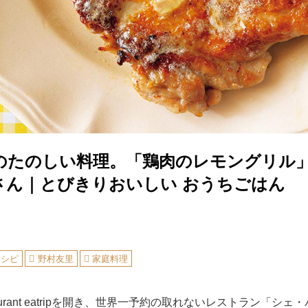
のたのしい料理。「鶏肉のレモングリル
さん｜とびきりおいしい おうちごはん
レシピ
野村友里
家庭料理
aurant eatripを開き、世界一予約の取れないレストラン「シ