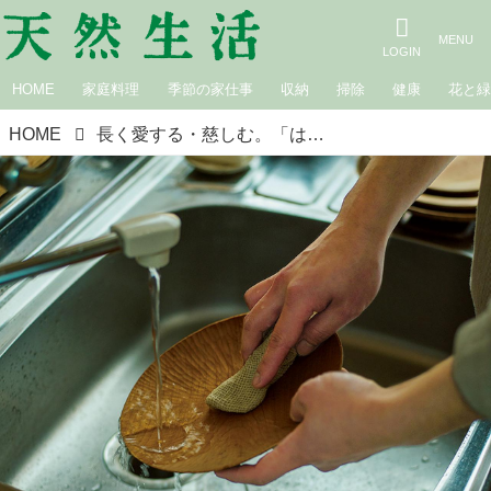
HOME
家庭料理
季節の家仕事
収納
掃除
健康
花と
HOME
長く愛する・慈しむ。「はかり売りとものさし トロッコ」の、モノとの上手なつきあい方