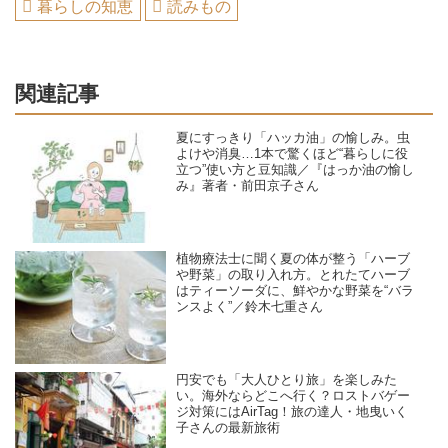
暮らしの知恵
読みもの
関連記事
夏にすっきり「ハッカ油」の愉しみ。虫
よけや消臭…1本で驚くほど“暮らしに役
立つ”使い方と豆知識／『はっか油の愉し
み』著者・前田京子さん
植物療法士に聞く夏の体が整う「ハーブ
や野菜」の取り入れ方。とれたてハーブ
はティーソーダに、鮮やかな野菜を“バラ
ンスよく”／鈴木七重さん
円安でも「大人ひとり旅」を楽しみた
い。海外ならどこへ行く？ロストバゲー
ジ対策にはAirTag！旅の達人・地曳いく
子さんの最新旅術