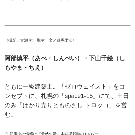
〈撮影／古瀬 桂 取材・文／遊馬里江〉
阿部慎平（あべ・しんぺい）・下山千絵（し
もやま・ちえ）
ともに一級建築士。「ゼロウェイスト」をコ
ンセプトに、札幌の「space1-15」にて、土日
のみ「はかり売りとものさし トロッコ」を営
む。
※ 記事中の情報は『天然生活』本誌掲載時のものです