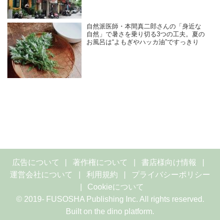
自然派医師・本間真二郎さんの「身近な
自然」で暑さを乗り切る3つの工夫。夏の
お風呂は“よもぎやハッカ油”ですっきり
広告について
著作権について
書店様向け情報
運営会社について
利用規約
プライバシーポリシー
Cookieについて
© 2019- FUSOSHA Publishing Inc. All rights reserved.
Built on
the dino platform
.