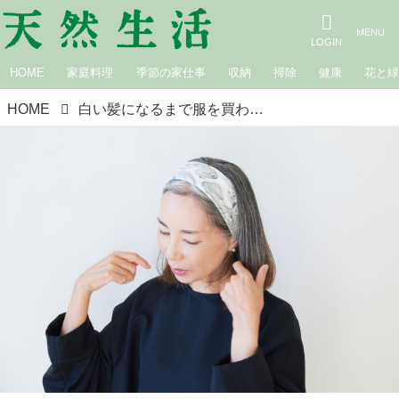
HOME
家庭料理
季節の家仕事
収納
掃除
健康
花と
HOME
白い髪になるまで服を買わないと決めて。シルバーヘアに合う私のコーディネート｜60歳からどうなりたいですか？ 広瀬裕子