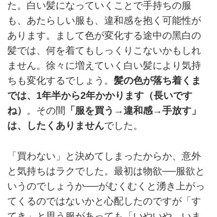
た。⽩い髪になっていくことで⼿持ちの服
も、あたらしい服も、違和感を抱く可能性が
あります。まして⾊が変化する途中の⿊⽩の
髪では、何を着てもしっくりこないかもしれ
ません。徐々に増えていく⽩い髪により気持
ちも変化するでしょう。
髪の⾊が落ち着くま
では、1年半から2年かかります（⻑いです
ね）
。その間
「服を買う→違和感→⼿放す」
は、したくありません
でした。
「買わない」と決めてしまったからか、意外
と気持ちはラクでした。最初は物欲──服欲と
いうのでしょうか──がむくむくと湧き上がっ
てくるのではないかと⼼配したのですが「す
てき」と思う服があっても「いやいや。いま