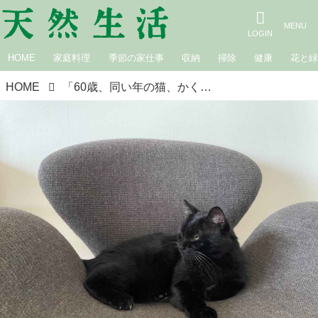
HOME
家庭料理
季節の家仕事
収納
掃除
健康
花と
HOME
「60歳、同い年の猫、かく語りき」広瀬裕子｜猫と暮らす