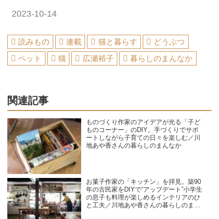
2023-10-14
読みもの
連載
猫と暮らす
どうぶつ
ペット
猫
広瀬裕子
暮らしのまんなか
関連記事
ものづくり作家のアイデアが光る「子ど
ものコーナー」のDIY。手づくりでサポ
ートしながら子育ての日々を楽しむ／川
地あや香さんの暮らしのまんなか
お菓子作家の「キッチン」を拝見。築90
年の古民家をDIYで“アップデート”小学生
の息子も料理が楽しめるインテリアのひ
と工夫／川地あや香さんの暮らしのまん
なか