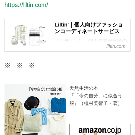
ページです。
https://liltin.com/
Liltin'｜個人向けファッショ
ンコーディネートサービス
リルティンは、個人の方が日頃の
liltin.com
ファッションに関するお悩みを相
談できる、パーソナルなコーディ
ネートサービスです。今のあなた
※ ※ ※
に似合うスタイルを現役スタイリ
ストがご提案。ファッションを楽
しむお手伝いをいたします。
天然生活の本
『「今の自分」に似合う
服』（植村美智子・著）