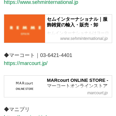
https://www.sehminternational.jp
セムインターナショナル｜服
飾雑貨の輸入・販売・卸
セムインターナショナルはヨーロ
www.sehminternational.jp
ッパ、アメリカの服飾及び服雑貨
の輸入、販売、卸を行っていま
す。
◆マーコート｜03-6421-4401
https://marcourt.jp/
MARcourt ONLINE STORE -
マーコートオンラインストア
marcourt.jp
オリジナルブランド mizuiro
ind（ミズイロインド）を中⼼
に、国内外のブランドをミックス
◆マニプリ
したセレクトショップ。