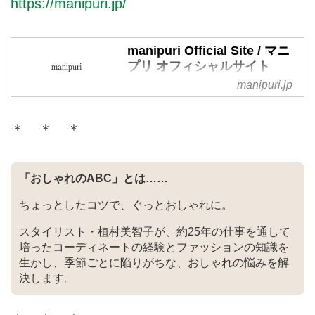
https://manipuri.jp/
manipuri Official Site / マニ
プリ オフィシャルサイト
manipuri.jp
クリエイティブな世界観をオリジ
ナルのプリントで表現し、世界へ
発信するブランド manipuri / マニ
＊ ＊ ＊
プリオフィシャルサイトです。
「おしゃれのABC」とは……
ちょっとしたコツで、ぐっとおしゃれに。
スタイリスト・植村美智子が、約25年の仕事を通して
培ったコーディネートの経験とファッションの知識を
生かし、季節ごとに陥りがちな、おしゃれの悩みを解
決します。