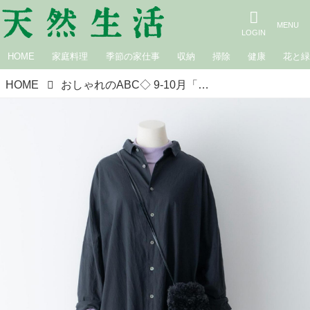
HOME
家庭料理
季節の家仕事
収納
掃除
健康
花と
HOME
おしゃれのABC◇ 9-10月「とことんシャツワンピ」その（6）～ワンランク上の着こなし～ 現役スタイリストが、おしゃれの悩みを解決｜植村美智子