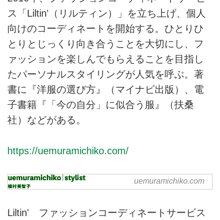
ス「Liltin'（リルティン）」を立ち上げ、個人
向けのコーディネートを開始する。ひとりひ
とりとじっくり向き合うことを大切にし、フ
ァッションを楽しんでもらえることを目指し
たパーソナルスタイリングが人気を呼ぶ。著
書に『洋服の選び方』（マイナビ出版）、電
子書籍『「今の自分」に似合う服』（扶桑
社）などがある。
https://uemuramichiko.com/
uemuramichiko.com
uemuramichiko | stylist 植村
美智子
スタイリスト植村美智子のホーム
Liltin' ファッションコーディネートサービス