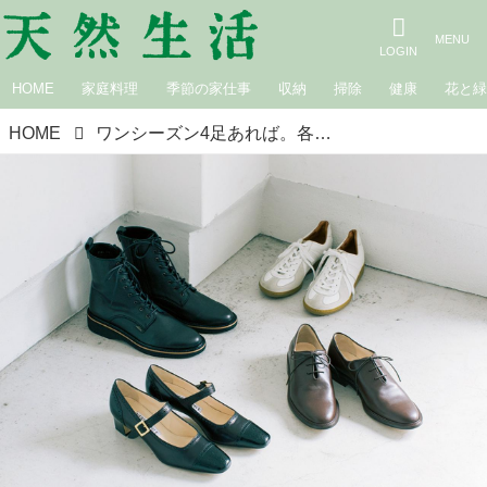
HOME
家庭料理
季節の家仕事
収納
掃除
健康
花と
HOME
ワンシーズン4足あれば。各季節ごとの持つべき4足｜植村美智子さん