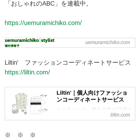
「おしゃれのABC」を連載中。
https://uemuramichiko.com/
uemuramichiko.com
uemuramichiko | stylist 植村
美智子
スタイリスト植村美智子のホーム
Liltin' ファッションコーディネートサービス
ページです。
https://liltin.com/
Liltin'｜個人向けファッショ
ンコーディネートサービス
リルティンは、個人の方が日頃の
liltin.com
ファッションに関するお悩みを相
談できる、パーソナルなコーディ
ネートサービスです。今のあなた
※ ※ ※
に似合うスタイルを現役スタイリ