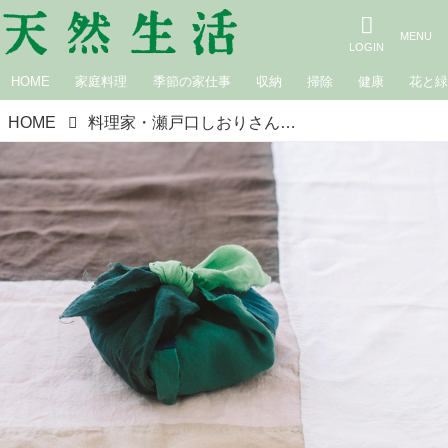
HOME
家庭料理
季節の家仕事
収納
掃除
健康
花と
HOME
料理家・瀬戸口しおりさんの「麻風呂敷」づくり｜暮らしを彩る小さな手づくり