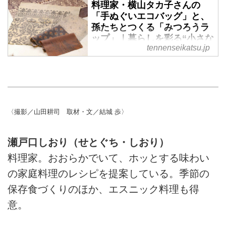
料理家・横山タカ子さんの
どんな小さなものでも、でき上が
「手ぬぐいエコバッグ」と、
ったときの喜びはひとしお。ささ
孫たちとつくる「みつろうラ
やかだけどうれしい、料理家・星
ップ」｜暮らしを彩る“小さな
谷菜々さんの手づくりをご紹介し
tennenseikatsu.jp
手づくり”
ます。（『天然生活』2020年11
月号掲載）
手を動かすと自然と心が落ち着
く、ということはありませんか？
どんな小さなものでも、でき上が
ったときの喜びはひとしお。ささ
やかだけどうれしい、料理家・横
〈撮影／山田耕司 取材・文／結城 歩〉
山タカ子さんの手づくりをご紹介
します。（『天然生活』2020年
瀬戸口しおり（せとぐち・しおり）
11月号掲載）
料理家。おおらかでいて、ホッとする味わい
の家庭料理のレシピを提案している。季節の
保存食づくりのほか、エスニック料理も得
意。