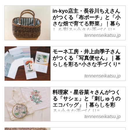
in-kyo店主・長谷川ちえさん
がつくる「布ポーチ」と「小
さな畑で育てる野菜」｜暮ら
しを彩る“小さな手づくり”
tennenseikatsu.jp
手を動かすと自然と心が落ち着
く、ということはありませんか？
モーネ工房・井上由季子さん
どんな小さなものでも、でき上が
がつくる「写真便せん」｜暮
ったときの喜びはひとしお。ささ
らしを彩る“小さな手づくり”
やかだけどうれしい、in-kyo店
主・長谷川ちえさんの手づくりを
手を動かすと自然と心が落ち着
tennenseikatsu.jp
ご紹介します。（『天然生活』
く、ということはありませんか？
2020年11月号掲載）
どんな小さなものでも、でき上が
料理家・星谷菜々さんがつく
ったときの喜びはひとしお。ささ
る「サシェ」と「刺しゅうの
やかだけどうれしい、モーネ工
エコバッグ」｜暮らしを彩
房・井上由季子さんの手づくりを
る“小さな手づくり”
ご紹介します。（『天然生活』
tennenseikatsu.jp
2020年11月号掲載）
手を動かすと自然と心が落ち着
く、ということはありませんか？