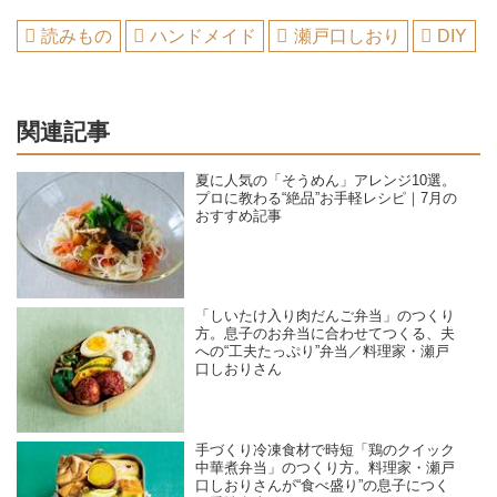
読みもの
ハンドメイド
瀬戸口しおり
DIY
関連記事
夏に人気の「そうめん」アレンジ10選。
プロに教わる“絶品”お手軽レシピ｜7月の
おすすめ記事
「しいたけ入り肉だんご弁当」のつくり
方。息子のお弁当に合わせてつくる、夫
への“工夫たっぷり”弁当／料理家・瀬戸
口しおりさん
手づくり冷凍食材で時短「鶏のクイック
中華煮弁当」のつくり方。料理家・瀬戸
口しおりさんが“食べ盛り”の息子につく