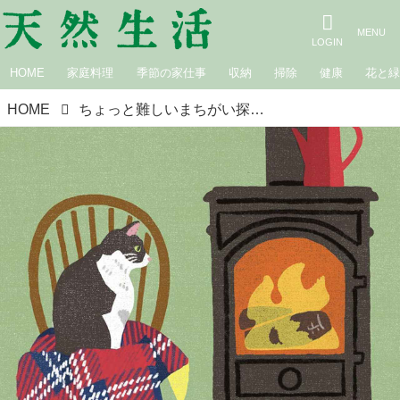
HOME
家庭料理
季節の家仕事
収納
掃除
健康
花と
HOME
ちょっと難しいまちがい探し｜薪ストーブ