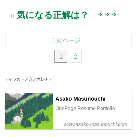
気になる正解は？ ⇨ ⇨ ⇨
次ページ
1
2
＜イラスト／升ノ内朝子＞
Asako Masunouchi
OnePage Resume Portfolio
www.asako-masunouchi.com