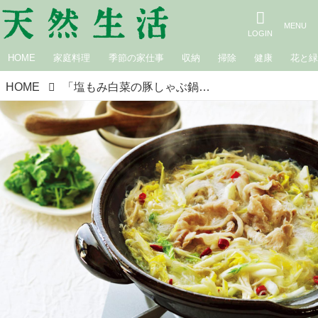
HOME
家庭料理
季節の家仕事
収納
掃除
健康
花と
HOME
「塩もみ白菜の豚しゃぶ鍋」のつくり方。シメは、お茶漬けで｜大庭英子さんの鍋レシピ