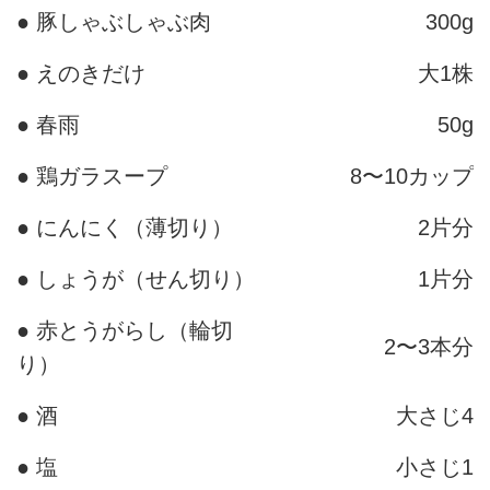
● 豚しゃぶしゃぶ肉
300g
● えのきだけ
大1株
● 春雨
50g
● 鶏ガラスープ
8〜10カップ
● にんにく（薄切り）
2片分
● しょうが（せん切り）
1片分
● 赤とうがらし（輪切
2〜3本分
り）
● 酒
大さじ4
● 塩
小さじ1