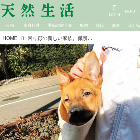
HOME
家庭料理
季節の家仕事
収納
掃除
健康
花と
HOME
困り顔の新しい家族。保護犬「福」を迎えて ｜妻が余命宣告されたとき、 僕は保護犬を飼うことにした／小林孝延さん