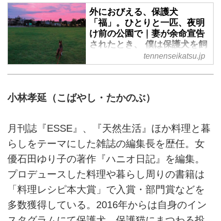
日々を綴った『妻が余命宣告され
んとその家族を救ったのは、モデ
外におびえる、保護犬
たとき、僕は保護犬を飼うことに
ルでデザイナーの雅姫さんのすす
「福」。ひとりと一匹、夜明
した』を刊行した小林さんに、福
めで出会った、一匹の保護犬でし
け前の公園で｜妻が余命宣告
が教えてくれたこと、保護犬を飼
た。小林家に「アンズ」を連れて
されたとき、 僕は保護犬を飼
うということについて伺いまし
帰り、「福」となった日のお話を
うことにした／小林孝延さん
tennenseikatsu.jp
た。
紹介します。 （『妻が余命宣告
妻・薫さんの末期ガン闘病中、絶
されたとき、 僕は保護犬を飼う
望の中にいた編集者の小林孝延さ
ことにした』より）
んとその家族を救ったのは、モデ
小林孝延（こばやし・たかのぶ）
ルでデザイナーの雅姫さんのすす
めで出会った、一匹の保護犬でし
月刊誌『ESSE』、『天然生活』ほか料理と暮
た。小林さんが「福」とのお散歩
に格闘する日々を紹介します。
らしをテーマにした雑誌の編集長を歴任。女
（『妻が余命宣告されたとき、
優石田ゆり子の著作『ハニオ日記』を編集。
僕は保護犬を飼うことにした』よ
プロデュースした料理や暮らし周りの書籍は
り）
「料理レシピ本大賞」で入賞・部門賞などを
多数獲得している。2016年からは自身のイン
スタグラムにて保護犬、保護猫にまつわる投