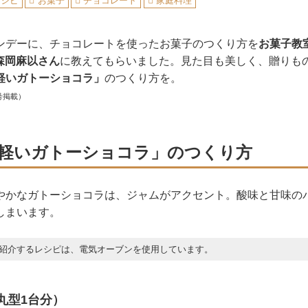
レシピ
お菓子
チョコレート
家庭料理
ンデーに、チョコレートを使ったお菓子のつくり方を
お菓子教室「
の森岡麻以さん
に教えてもらいました。見た目も美しく、贈りも
軽いガトーショコラ」
のつくり方を。
号掲載）
軽いガトーショコラ」のつくり方
やかなガトーショコラは、ジャムがアクセント。酸味と甘味の
しまいます。
紹介するレシピは、電気オーブンを使用しています。
の丸型1台分）