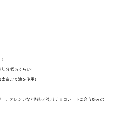
＊）
脂肪分45％くらい）
は太白ごま油を使用）
ベリー、オレンジなど酸味がありチョコレートに合う好みの