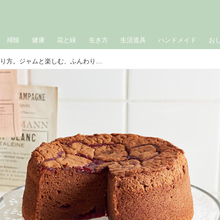
掃除
健康
花と緑
生き方
生活道具
ハンドメイド
お
「ガトーショコラ」のつくり方。ジャムと楽しむ、ふんわり軽いガトーショコラ｜Mille-Gateaux・森岡麻以さんの“チョコレートのお菓子”