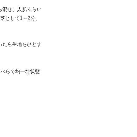
ら混ぜ、人肌くらい
落として1～2分、
ったら生地をひとす
ムべらで均一な状態