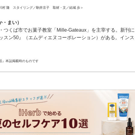
川村 隆 スタイリング／駒井京子 取材・文／結城 歩＞
か・まい）
・つくば市でお菓子教室「Mille-Gateaux」を主宰する。新
レッスン50』（エムディエヌコーポレーション）がある。イン
活』本誌掲載時のものです