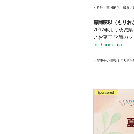
＜料理／森岡麻以 撮影／
森岡麻以（もりお
2012年より茨城県
とお菓子 季節の
michoumama
※記事中の情報は『天然生