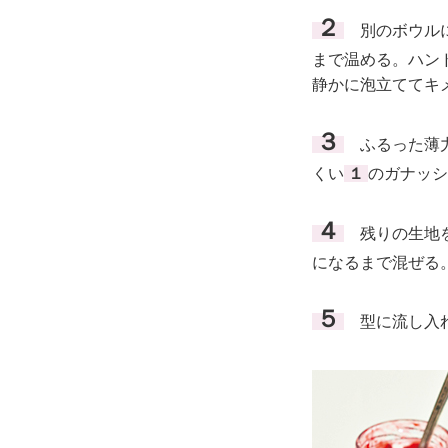
２
別のボウルに
まで温める。ハン
静かに泡立ててキ
３
ふるった薄力
くい
１
のガナッシ
４
残りの生地を
になるまで混ぜる
５
型に流し入れ