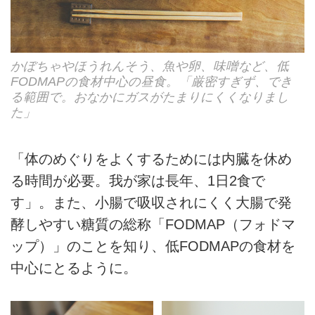
かぼちゃやほうれんそう、魚や卵、味噌など、低
FODMAPの食材中心の昼食。「厳密すぎず、でき
る範囲で。おなかにガスがたまりにくくなりまし
た」
「体のめぐりをよくするためには内臓を休め
る時間が必要。我が家は長年、1日2食で
す」。また、小腸で吸収されにくく大腸で発
酵しやすい糖質の総称「FODMAP（フォドマ
ップ）」のことを知り、低FODMAPの食材を
中心にとるように。