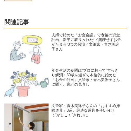
関連記事
夫婦で始めた「お金会議」で老後の資金
計画。新年に取り入れたい“無理せずお金
がたまる”3つの習慣／文筆家・青木美詠
子さん
年金生活の疑問は“プロに頼って”すっき
り解消！60歳を過ぎて本格的に始めた
「お金の計画」文筆家・青木美詠子さん
に聞く、家計の見直し
文筆家・青木美詠子さんの「おすすめ掃
除道具」3選。最適な道具を使い分け
て“かしこく”きれいに