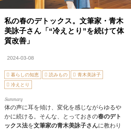
私の春のデトックス。文筆家・青木
美詠子さん「“冷えとり”を続けて体
質改善」
2024-03-08
暮らしの知恵
読みもの
青木美詠子
冷えとり
体の声に耳を傾け、変化を感じながらゆるや
かに続ける。そんな、とっておきの
春のデト
ックス法
を
文筆家の青木美詠子さん
に教わり