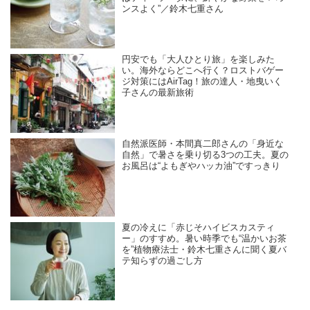
ンスよく”／鈴木七重さん
円安でも「大人ひとり旅」を楽しみた
い。海外ならどこへ行く？ロストバゲー
ジ対策にはAirTag！旅の達人・地曳いく
子さんの最新旅術
自然派医師・本間真二郎さんの「身近な
自然」で暑さを乗り切る3つの工夫。夏の
お風呂は“よもぎやハッカ油”ですっきり
夏の冷えに「赤じそハイビスカスティ
ー」のすすめ。暑い時季でも“温かいお茶
を”植物療法士・鈴木七重さんに聞く夏バ
テ知らずの過ごし方