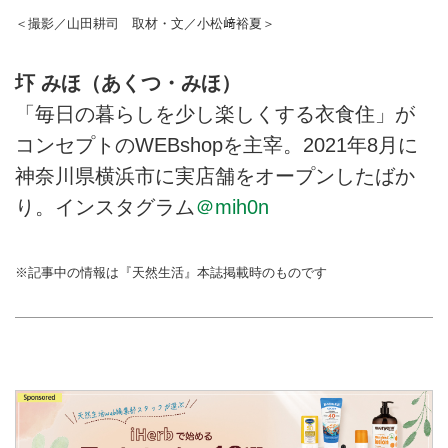
＜撮影／山田耕司 取材・文／小松﨑裕夏＞
圷 みほ（あくつ・みほ）
「毎日の暮らしを少し楽しくする衣食住」が
コンセプトのWEBshopを主宰。2021年8月に
神奈川県横浜市に実店舗をオープンしたばか
り。インスタグラム
＠mih0n
※記事中の情報は『天然生活』本誌掲載時のものです