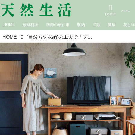
HOME
家庭料理
季節の家仕事
収納
掃除
健康
花と
HOME
“自然素材収納”の工夫で「プラ製」収納用品を手放す／acutti・圷みほさん