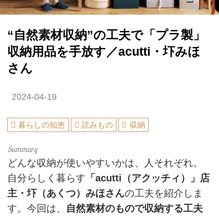
“自然素材収納”の工夫で「プラ製」
収納用品を手放す／acutti・圷みほ
さん
2024-04-19
暮らしの知恵
読みもの
収納
どんな収納が使いやすいかは、人それぞれ。
自分らしく暮らす
「acutti（アクッチィ）」店
主・圷（あくつ）みほさん
の工夫を紹介しま
す。今回は、
自然素材のもので収納する工夫