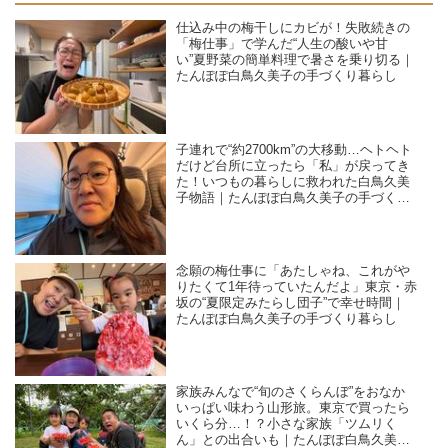
仕込み中の梅干しにカビが！失敗続きの
「梅仕事」で学んだ“人生の酸いや甘
い”夏野菜の簡単料理で暑さを乗り切る｜
たんぽぽ白鳥久美子の手づくり暮らし
子連れで“約2700km”の大移動…ヘトヘト
だけど台所に立ったら「私」が戻ってき
た！いつもの暮らしに救われた白鳥久美
子物語｜たんぽぽ白鳥久美子の手づくり
暮らし
念願の梅仕事に「あたしゃね、これがや
りたくて1年待っていたんだよ」東京・赤
坂の“夏限定みたらし団子”で幸せ時間｜
たんぽぽ白鳥久美子の手づくり暮らし
家族みんなで“旬のさくらんぼ”をおなか
いっぱい味わう山形旅。東京で買ったら
いくら分…！？小さな家族「ツムリく
ん」との出合いも｜たんぽぽ白鳥久美子