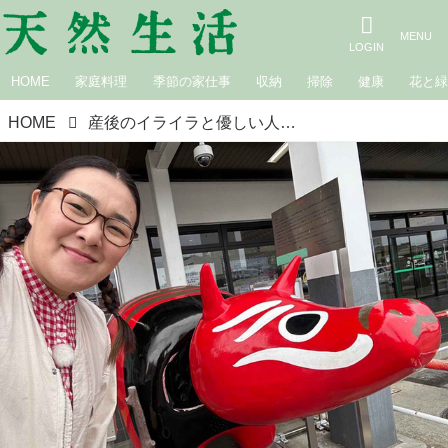
HOME
家庭料理
季節の家仕事
収納
掃除
健康
花と
HOME
産後のイライラと優しい人々｜白鳥久美子の手作り暮らし