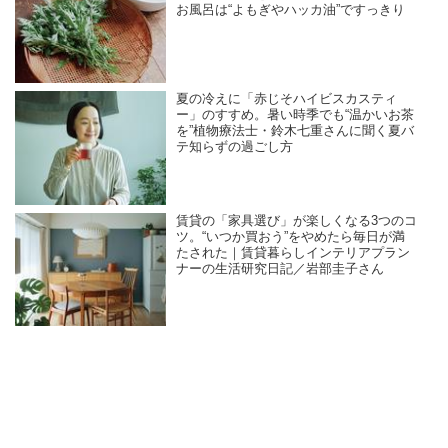
お風呂は“よもぎやハッカ油”ですっきり
夏の冷えに「赤じそハイビスカスティ
ー」のすすめ。暑い時季でも“温かいお茶
を”植物療法士・鈴木七重さんに聞く夏バ
テ知らずの過ごし方
賃貸の「家具選び」が楽しくなる3つのコ
ツ。“いつか買おう”をやめたら毎日が満
たされた｜賃貸暮らしインテリアプラン
ナーの生活研究日記／岩部圭子さん