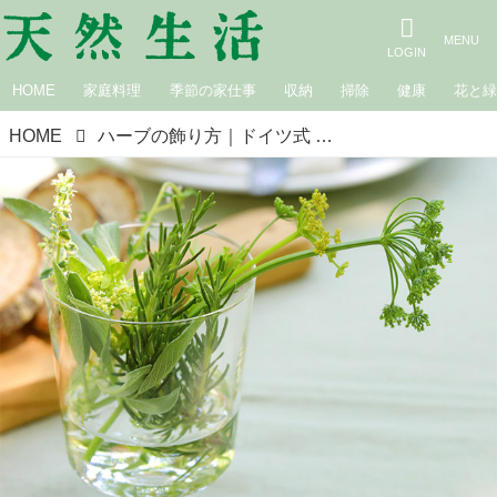
HOME
家庭料理
季節の家仕事
収納
掃除
健康
花と
HOME
ハーブの飾り方｜ドイツ式 ハーブ農家の料理と手仕事／奥薗和子さん