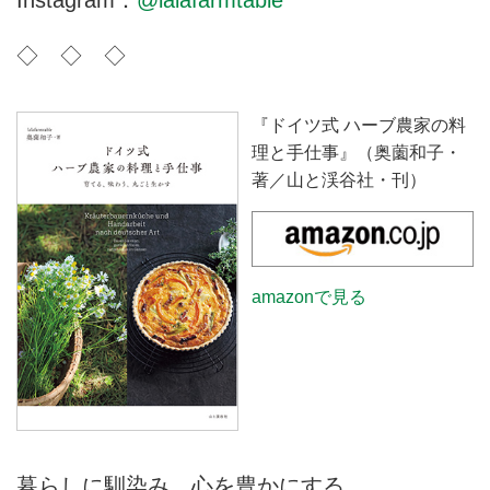
Instagram：
@lalafarmtable
◇ ◇ ◇
『ドイツ式 ハーブ農家の料
理と手仕事』（奥薗和子・
著／山と渓谷社・刊）
amazonで見る
暮らしに馴染み、心を豊かにする。