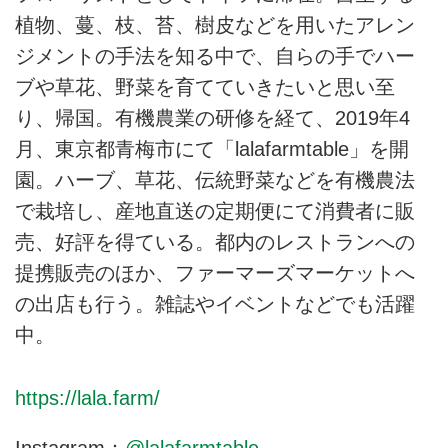
植物、蔓、枝、苔、樹⽪などを⽤いたアレン
ジメントの⼿法を知る中で、⾃らの⼿でハー
ブや草花、野菜を育てていきたいと思い⾄
り、帰国。有機農業の研修を経て、2019年4
⽉、東京都⻘梅市にて「lalafarmtable」を開
園。ハーブ、草花、伝統野菜などを有機農法
で栽培し、産地直送の定期便にて消費者に販
売、好評を得ている。都内のレストランへの
提携販売のほか、ファーマーズマーケットへ
の出店も⾏う。雑誌やイベントなどでも活躍
中。
https://lala.farm/