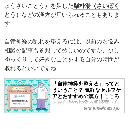
ょうさいことう）を足した
柴朴湯（さいぼく
とう）
などの漢方が用いられることもありま
す。
自律神経の乱れを整えるには、
以前のお悩み
相談の記事も参照して欲しいのですが、
少し
ゆっくりして好きなことをする自分の時間が
取れるといいですね。
「自律神経を整える」ってど
ういうこと？ 気軽なセルフケ
アとおすすめの漢方｜こころ
とからだのお悩み相談室／ら
tennenseikatsu.jp
いむらクリニック・來村昌紀
先生
大人世代が抱える「こころとから