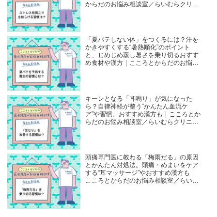
からだのお悩み相談室／らいむらクリニ
ック・來村昌紀先生
「夏バテしない体」をつくるには？汗を
かきやすくする“暑熱順化”のポイント
と、じめじめ蒸し暑さを乗り切るおすす
め食材や漢方｜こころとからだのお悩み
相談室／らいむらクリニック・來村昌紀
先生
キーンとなる「耳鳴り」が気になった
ら？自律神経が整う“かんたん血流ケ
ア”や習慣、おすすめ漢方も｜こころとか
らだのお悩み相談室／らいむらクリニッ
ク・來村昌紀先生
頭痛専門医に教わる「梅雨だる」の原因
とかんたん対処法。頭痛・めまいをケア
する“耳マッサージ”やおすすめ漢方も｜
こころとからだのお悩み相談室／らいむ
らクリニック・來村昌紀先生