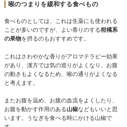
だ」のお悩みや疑問について、頭
喉のつまりを緩和する食べもの
痛・漢方専門「らいむらクリニッ
ク」の來村昌紀先生が、やさしく
食べものとしては、これは生薬にも使われる
回答。今回は、自律神経について
気になるという、ナオさんのお悩
ことが多いのですが、よい香りのする
柑橘系
みにアドバイスをお送りします。
の果物
を摂るのもおすすめです。
これはさわやかな香りがアロマテラピー効果
があり、漢方では気の巡りがよくなり、お腹
の動きもよくなるため、喉の通りがよくなる
と考えます。
またお腹を温め、お腹の血流をよくしたり、
お腹を動かす作用のある
山椒
などもいいと思
います。うなぎを食べる時にかける山椒で
す。