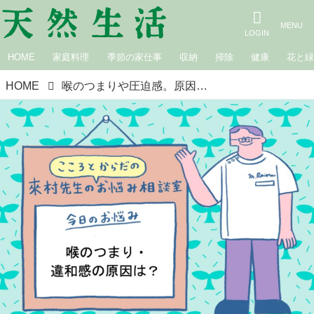
HOME
家庭料理
季節の家仕事
収納
掃除
健康
花と
HOME
喉のつまりや圧迫感。原因と対策は？ おすすめの習慣・漢方・食べもの｜來村先生のこころとからだのお悩み相談室