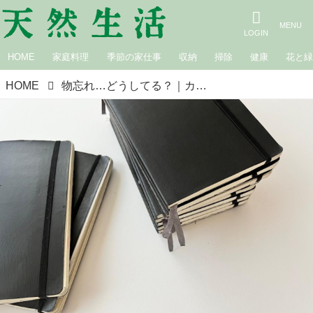
HOME
家庭料理
季節の家仕事
収納
掃除
健康
花と
HOME
物忘れ…どうしてる？｜カフェロッタ桜井かおりの雑記帖“楽しみは見つけるもの”