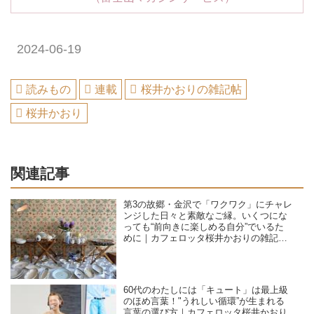
2024-06-19
読みもの
連載
桜井かおりの雑記帖
桜井かおり
関連記事
第3の故郷・金沢で「ワクワク」にチャレ
ンジした日々と素敵なご縁。いくつにな
っても“前向きに楽しめる自分”でいるた
めに｜カフェロッタ桜井かおりの雑記
帖“楽しみは見つけるもの”
60代のわたしには「キュート」は最上級
のほめ言葉！"うれしい循環”が生まれる
言葉の選び方｜カフェロッタ桜井かおり