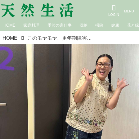
HOME
家庭料理
季節の家仕事
収納
掃除
健康
花と
HOME
このモヤモヤ、更年期障害かもしれない｜白鳥久美子の手作り暮らし