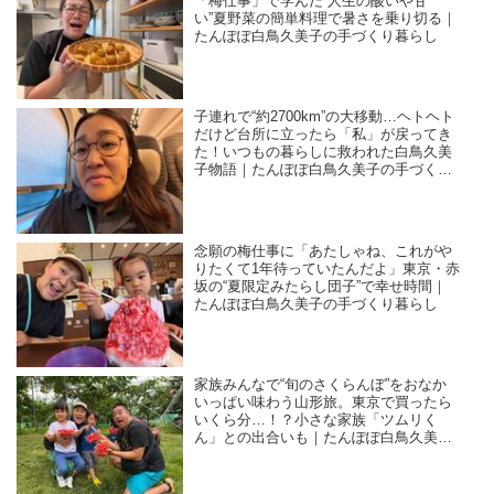
「梅仕事」で学んだ“人生の酸いや甘
い”夏野菜の簡単料理で暑さを乗り切る｜
たんぽぽ白鳥久美子の手づくり暮らし
子連れで“約2700km”の大移動…ヘトヘト
だけど台所に立ったら「私」が戻ってき
た！いつもの暮らしに救われた白鳥久美
子物語｜たんぽぽ白鳥久美子の手づくり
暮らし
念願の梅仕事に「あたしゃね、これがや
りたくて1年待っていたんだよ」東京・赤
坂の“夏限定みたらし団子”で幸せ時間｜
たんぽぽ白鳥久美子の手づくり暮らし
家族みんなで“旬のさくらんぼ”をおなか
いっぱい味わう山形旅。東京で買ったら
いくら分…！？小さな家族「ツムリく
ん」との出合いも｜たんぽぽ白鳥久美子
の手づくり暮らし