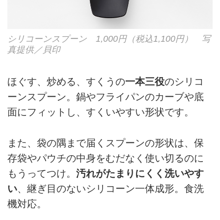
シリコーンスプーン 1,000円（税込1,100円） 写
真提供／貝印
ほぐす、炒める、すくうの
一本三役
のシリコ
ーンスプーン。鍋やフライパンのカーブや底
面にフィットし、すくいやすい形状です。
また、袋の隅まで届くスプーンの形状は、保
存袋やパウチの中身をむだなく使い切るのに
もうってつけ。
汚れがたまりにくく洗いやす
い
、継ぎ目のないシリコーン一体成形。食洗
機対応。