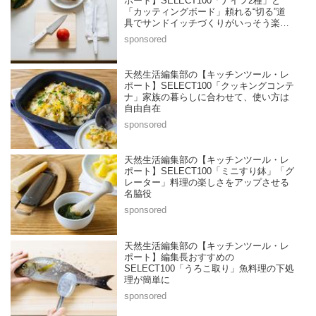
ポート】SELECT100「ナイフ2種」と
「カッティングボード」頼れる“切る”道
具でサンドイッチづくりがいっそう楽し
く
天然生活編集部の【キッチンツール・レ
ポート】SELECT100「クッキングコンテ
ナ」家族の暮らしに合わせて、使い方は
自由自在
天然生活編集部の【キッチンツール・レ
ポート】SELECT100「ミニすり鉢」「グ
レーター」料理の楽しさをアップさせる
名脇役
天然生活編集部の【キッチンツール・レ
ポート】編集長おすすめの
SELECT100「うろこ取り」魚料理の下処
理が簡単に