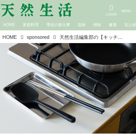
HOME
家庭料理
季節の家仕事
収納
掃除
健康
花と
HOME
sponsored
天然生活編集部の【キッチンツール・レポート】SELECT100「シリコーンスプーン」と「菜箸」料理の効率はツールで変わる