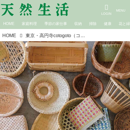
HOME
家庭料理
季節の家仕事
収納
掃除
健康
花と
HOME
東京・高円寺cotogoto（コトゴト）で、「かご・ざる展」開催中。日本全国から約200種類のかごやざるが勢ぞろい