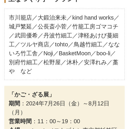
市川籠店／大鍛治来未／kind hand works／
城戸繁延／公長斎小菅／竹籠工房ゴマコチ
／武田優希／丹波竹細工／津軽あけび蔓細
工／ツルヤ商店／tohto／鳥越竹細工／なな
いろ竹工舎／Noji／BasketMoon／boo-li／
別府竹細工／松野屋／沐朴／安澤れみ／藁
や など
「かご・ざる展」
期間
：2024年7月26日（金）～8月12日
（月）
営業時間
：11：00～19：00