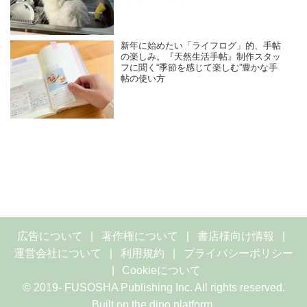
新年に始めたい「ライフログ」的、手帖
の楽しみ。『天然生活手帖』制作スタッ
フに聞く“季節を感じて楽しむ”豊かな手
帖の使い方
広告について
著作権について
書店様向け情報
運営会社について
利用規約
プライバシーポリシー
Cookieについて
© 2019- FUSOSHA Publishing Inc. All rights reserved.
Built on
the dino platform
.