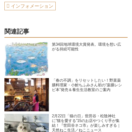
インフォメーション
関連記事
第34回地球環境大賞発表。環境を想い広
がる持続可能性
「春の不調」をリセットしたい！野菜薬
膳料理家・小鮒ちふみさん初の“薬膳レシ
ピ本”発売＆養生生活教室のご案内
2月22日「猫の日」世田谷・松陰神社
に“猫を愛する”15のお店やつくり手が集
結！『世田谷ネコ市』が楽しみすぎる｜
天然ねこ生活／ねこニュース