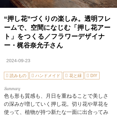
“押し花”づくりの楽しみ。透明フレ
ームで、空間になじむ「押し花アー
ト」をつくる／フラワーデザイナ
ー・梶谷奈允子さん
2024-09-23
読みもの
ハンドメイド
花と緑
DIY
色も形も質感も、月日を重ねることで美しさ
の深みが増していく押し花。切り花や草花を
使って、植物が持つ新たな一面に出合ってみ