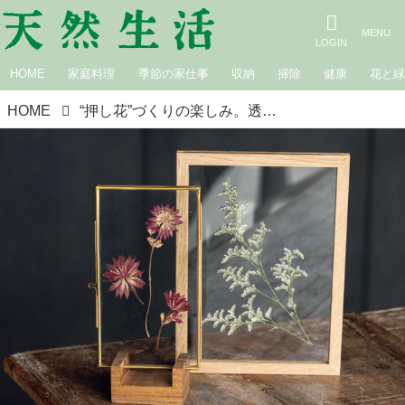
HOME
家庭料理
季節の家仕事
収納
掃除
健康
花と
HOME
“押し花”づくりの楽しみ。透明フレームで、空間になじむ「押し花アート」をつくる／フラワーデザイナー・梶谷奈允子さん