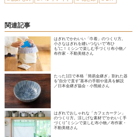
関連記事
はぎれでかわいい「巾着」のつくり方。
小さなはぎれを縫いつないで“布ひ
も”に！ミシンで楽しむ手づくり布小物／
布作家・不動美穂さん
たった1日で本格「簡易金継ぎ」割れた器
を“自分で直す”基本の手順や道具を解説
／日本金継ぎ協会・小熊綾さん
はぎれでおしゃれな「カフェカーテン」
のつくり方。涼しげな素材で“かわいく手
づくり”ミシンで楽しむ布小物／布作家・
不動美穂さん