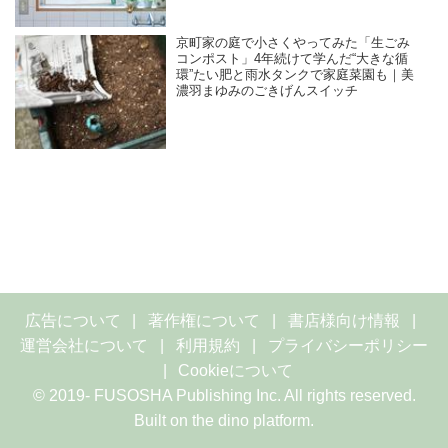
京町家の庭で小さくやってみた「生ごみ
コンポスト」4年続けて学んだ“大きな循
環”たい肥と雨水タンクで家庭菜園も｜美
濃羽まゆみのごきげんスイッチ
広告について
著作権について
書店様向け情報
運営会社について
利用規約
プライバシーポリシー
Cookieについて
© 2019- FUSOSHA Publishing Inc. All rights reserved.
Built on
the dino platform
.