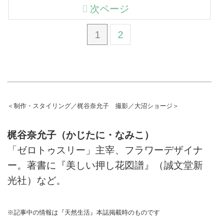
次ページ
1
2
＜制作・スタイリング／梶谷奈允子 撮影／大沼ショージ＞
梶谷奈允子（かじたに・なみこ）
「ゼロトゥスリー」主宰、フラワーデザイナ
ー。著書に『美しい押し花図譜』（誠文堂新
光社）など。
※記事中の情報は『天然生活』本誌掲載時のものです