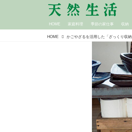
HOME
家庭料理
季節の家仕事
収納
HOME