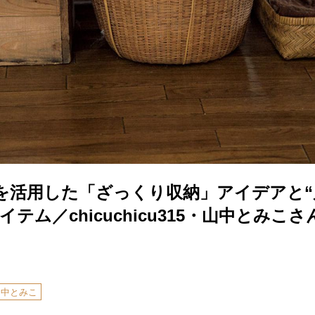
を活用した「ざっくり収納」アイデアと“
テム／chicuchicu315・山中とみこさ
山中とみこ