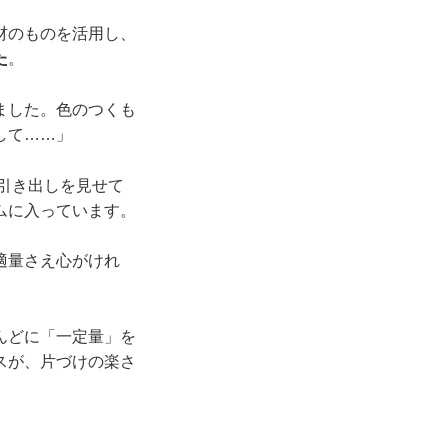
材のものを活用し、
た
。
ました。色のつくも
して……」
引き出しを見せて
ムに入っています。
適量さえ心がけれ
んどに「一定量」を
スが、片づけの楽さ