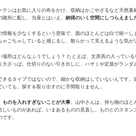
ーテンはお気に入りの布をかけ、収納はかごやざるなど天然素
の随所に配し、当座とはいえ、
納得のいく空間にしつらえまし
の情報を少なくするという意味で、面のほとんどは白で統一し
ちゃごちゃしていると感じるし、散らかって見えるような気が
い場所はどんなふうでしょう？ たとえば、文房具の入っている
り大ざっぱ。仕切りのない引き出しに、ハサミや定規がランダ
できるタイプではないので、細かな収納はしていないんです。
ていても、探す＆取り出すのに手間取りません」
、ものを入れすぎないことが大事
。山中さんは、持ち物のほと
欲しいものがあれば、いまあるものの見直し。ものとのスタン
のです。