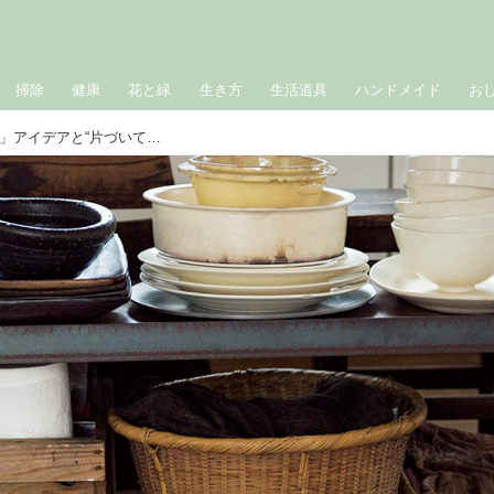
掃除
健康
花と緑
生き方
生活道具
ハンドメイド
お
かごやざるを活用した「ざっくり収納」アイデアと“片づいて見える”便利アイテム／chicuchicu315・山中とみこさん