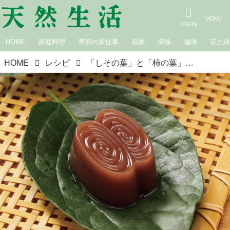
HOME
家庭料理
季節の家仕事
収納
掃除
健康
花と
HOME
レシピ
「しその葉」と「柿の葉」を使った、盛りつけのアイデアとレシピ2品／横山タカ子さんの“美しい葉使い”