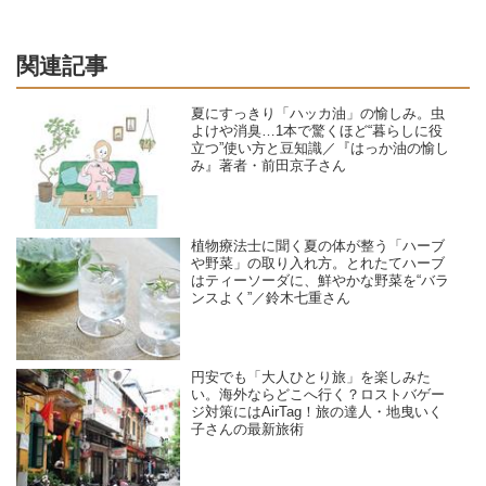
関連記事
夏にすっきり「ハッカ油」の愉しみ。虫
よけや消臭…1本で驚くほど“暮らしに役
立つ”使い方と豆知識／『はっか油の愉し
み』著者・前田京子さん
植物療法士に聞く夏の体が整う「ハーブ
や野菜」の取り入れ方。とれたてハーブ
はティーソーダに、鮮やかな野菜を“バラ
ンスよく”／鈴木七重さん
円安でも「大人ひとり旅」を楽しみた
い。海外ならどこへ行く？ロストバゲー
ジ対策にはAirTag！旅の達人・地曳いく
子さんの最新旅術