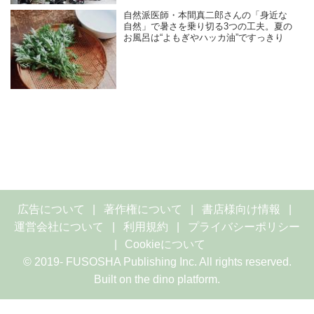
自然派医師・本間真二郎さんの「身近な
自然」で暑さを乗り切る3つの工夫。夏の
お風呂は“よもぎやハッカ油”ですっきり
広告について
著作権について
書店様向け情報
運営会社について
利用規約
プライバシーポリシー
Cookieについて
© 2019- FUSOSHA Publishing Inc. All rights reserved.
Built on
the dino platform
.