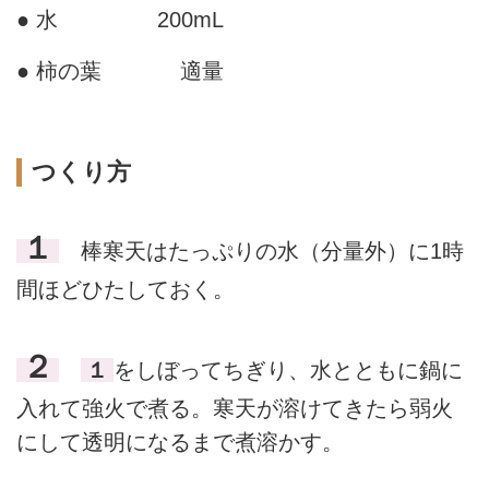
● 水
200mL
● 柿の葉
適量
つくり方
１
棒寒天はたっぷりの水（分量外）に1時
間ほどひたしておく。
２
１
をしぼってちぎり、水とともに鍋に
入れて強火で煮る。寒天が溶けてきたら弱火
にして透明になるまで煮溶かす。