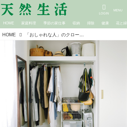
HOME
家庭料理
季節の家仕事
収納
掃除
健康
花と
HOME
「おしゃれな人」のクローゼット拝見。少ない服で、毎日“いま夢中になれる”お気に入りだけを着る／エッセイスト・柳沢小実さん