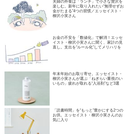
夫婦の外食は「ランチ」で小さな贅沢を
楽しむ。新年に取り入れたい“無理せずお
金がたまる”4つの習慣／エッセイスト・
柳沢小実さん
お金の不安を「数値化」で解消！エッセ
イスト・柳沢小実さんに聞く、家計の見
直し。支出を“ルール化”してメリハリを
年末年始のお取り寄せ。エッセイスト・
柳沢小実さんが選ぶ「ねぎらい重視のい
いもの」疲れが取れる“入浴剤”など3選
「読書時間」を“もっと”豊かにする2つの
お供。エッセイスト・柳沢小実さんのお
気に入り